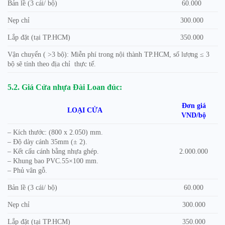
Bản lề (3 cái/ bộ)
60.000
Nẹp chỉ
300.000
Lắp đặt (tại TP.HCM)
350.000
Vận chuyển ( >3 bộ): Miễn phí trong nội thành TP.HCM, số lượng ≤ 3
bộ sẽ tính theo địa chỉ thực tế.
5.2. Giá Cửa nhựa Đài Loan đúc:
Đơn giá
LOẠI CỬA
VND/bộ
– Kích thước: (800 x 2.050) mm.
– Độ dày cánh 35mm (± 2).
– Kết cấu cánh bằng nhựa ghép.
2.000.000
– Khung bao PVC.55×100 mm.
– Phủ vân gỗ.
Bản lề (3 cái/ bộ)
60.000
Nẹp chỉ
300.000
Lắp đặt (tại TP.HCM)
350.000