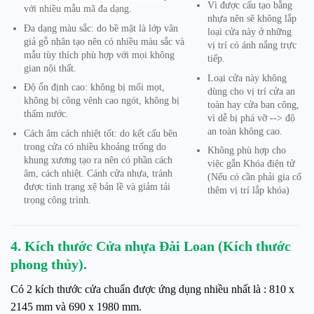
Vì được cấu tạo bằng
với nhiều mẫu mã đa dạng
.
nhựa nên sẽ không lắp
Đa dạng màu sắc: do bề mặt là lớp vân
loại cửa này ở những
giả gỗ nhân tạo nên có nhiều màu sắc và
vị trí có ánh nắng trực
mẫu tùy thích phù hợp với mọi không
tiếp.
gian nội thất.
Loại cửa này không
Độ ổn định cao: không bị mối mọt,
dùng cho vị trí cửa an
không bị công vênh cao ngót, không bị
toàn hay cửa ban công,
thấm nước.
vì dễ bị phá vỡ --> độ
an toàn không cao.
Cách âm cách nhiệt tốt: do kết cấu bên
trong cửa có nhiều khoảng trống do
Không phù hợp cho
khung xương tạo ra nên có phần cách
việc gắn Khóa điện tử
âm, cách nhiệt. Cánh cửa nhựa, tránh
(Nếu có cần phải gia cố
được tình trạng xệ bản lề và giảm tải
thêm vị trí lắp khóa)
trọng công trình.
4. Kích thước Cửa nhựa Đài Loan (Kích thước
phong thủy).
Có 2 kích thước cửa chuẩn được ứng dụng nhiều nhất là : 810 x
2145 mm và 690 x 1980 mm.