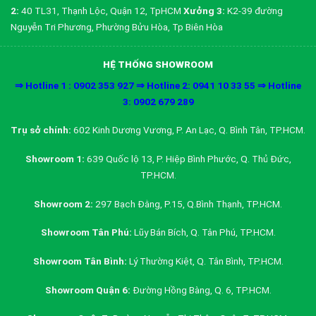
2:
40 TL31, Thạnh Lộc, Quận 12, TpHCM
Xưởng 3:
K2-39 đường
Nguyễn Tri Phương, Phường Bửu Hòa, Tp Biên Hòa
HỆ THỐNG SHOWROOM
⇒ Hotline 1 : 0902 353 927 ⇒ Hotline 2: 0941 10 33 55 ⇒ Hotline
3: 0902 679 289
Trụ sở chính:
602 Kinh Dương Vương, P. An Lạc, Q. Bình Tân, TP.HCM.
Showroom 1:
639 Quốc lộ 13, P. Hiệp Bình Phước, Q. Thủ Đức,
TP.HCM.
Showroom 2:
297 Bạch Đằng, P.15, Q.Bình Thạnh, TP.HCM.
Showroom Tân Phú:
Lũy Bán Bích, Q. Tân Phú, TP.HCM.
Showroom Tân Bình:
Lý Thường Kiệt, Q. Tân Bình, TP.HCM.
Showroom Quận 6:
Đường Hồng Bàng, Q. 6, TP.HCM.