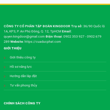
CÔNG TY CỔ PHẦN TẬP ĐOÀN KINGDOOR
Trụ sở:
36/90 Quốc lộ
1A, KP3, P. An Phú Đông, Q. 12, TpHCM
Email:
quyen.kingdoor@gmail.com
Điện thoại
: 0902 353 927 - 0902 679
289
Website:
https://cuaducphat.com
GIỚI THIỆU
Giới thiệu công ty
Hồ sơ năng lực
Hướng dẫn lắp đặt
Tư vấn phong thủy
CHÍNH SÁCH CÔNG TY