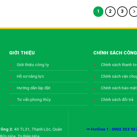
1
2
3
GIỚI THIỆU
CHÍNH SÁCH CÔNG
Giới thiệu công ty
Chính sách thanh t
Hồ sơ năng lực
Chính sách vận chu
Hướng dẫn lắp đặt
Chính sách bảo mật
Tư vấn phong thủy
Chính sách đổi trả
ởng 2:
40 TL31, Thạnh Lộc, Quận
⇒ Hotline 1 : 0902 353 92
Bửu Hòa, Tp Biên Hòa