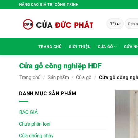
Bỏ
NÂNG CAO GIÁ TRỊ CÔNG TRÌNH
qua
nội
Tìm
dung
kiếm:
TRANG CHỦ
GIỚI THIỆU
CỬA GỖ
CỬA N
Cửa gỗ công nghiệp HDF
Trang chủ
/
Sản phẩm
/
Cửa gỗ
/
Cửa gỗ công ngh
DANH MỤC SẢN PHẨM
BÁO GIÁ
Chưa phân loại
Cửa chống cháy