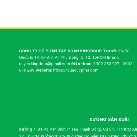
CÔNG TY CỔ PHẦN TẬP ĐOÀN KINGDOOR
Trụ sở:
36/90
Quốc lộ 1A, KP3, P. An Phú Đông, Q. 12, TpHCM
Email:
quyen.kingdoor@gmail.com
Điện thoại
: 0902 353 927 - 0902
679 289
Website:
https://cuaducphat.com
XƯỞNG SẢN XUẤT
Xưởng 1
: 81 Võ Văn Bích, P. Tân Thạnh Đông, Củ Chi, TP.HCM
Xư
12, TpHCM
Xưởng 3:
K2-39 đường Nguyễn Tri Phương, Phường 