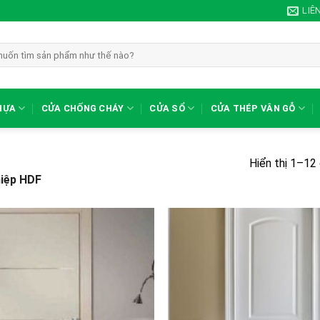
LIÊ
HỰA
CỬA CHỐNG CHÁY
CỬA SỔ
CỬA THÉP VÂN GỖ
Hiển thị 1–12
iệp HDF