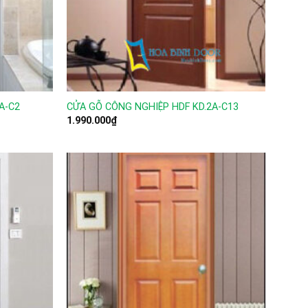
A-C2
CỬA GỖ CÔNG NGHIỆP HDF KD.2A-C13
1.990.000
₫