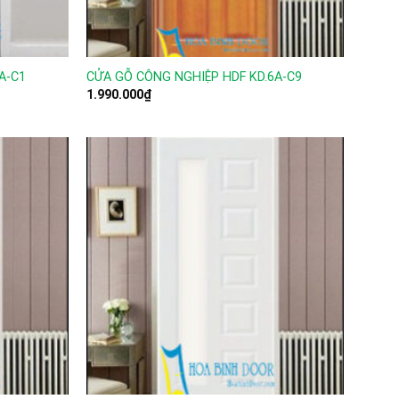
A-C1
CỬA GỖ CÔNG NGHIỆP HDF KD.6A-C9
1.990.000
₫