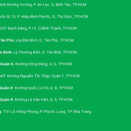
inh Dương Vương, P. An Lạc, Q. Bình Tân, TP.HCM.
ốc lộ 13, P. Hiệp Bình Phước, Q. Thủ Đức, TP.HCM.
297 Bạch Đằng, P.15, Q.Bình Thạnh, TP.HCM.
ân Phú:
Lũy Bán Bích, Q. Tân Phú, TP.HCM.
 Bình:
Lý Thường Kiệt, Q. Tân Bình, TP.HCM.
Quận 6:
Đường Hồng Bàng, Q. 6, TP.HCM.
n7:
Đường Nguyễn Thị Thập, Quận 7, TP.HCM.
Quận 8:
Đường Quốc Lộ 50, Q. 8, TP.HCM.
Quận 9:
Đường Lê Văn Việt, Q. 9, TP.HCM.
g:
731 Lê Hồng Phong, P. Phước Long, TP. Nha Trang.