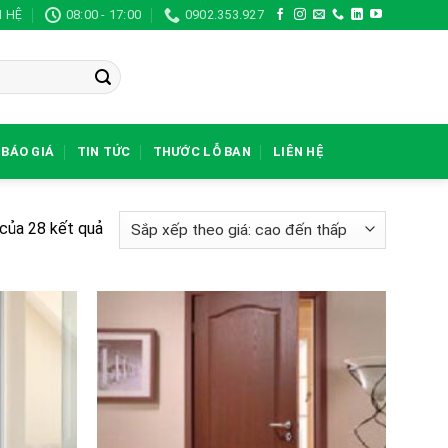
N HỆ
08:00 - 17:00
0902.353.927
BÁO GIÁ
TIN TỨC
THƯỚC LỖ BAN
LIÊN HỆ
Đã
 của 28 kết quả
sắp
xếp
theo
giá:
cao
đến
thấp