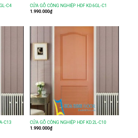
GL-C4
CỬA GỖ CÔNG NGHIỆP HDF KD.6GL-C1
1.990.000
₫
A-C13
CỬA GỖ CÔNG NGHIỆP HDF KD.2L-C10
1.990.000
₫