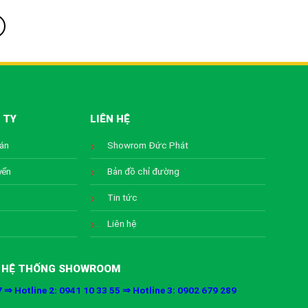
 TY
LIÊN HỆ
oán
Showrom Đức Phát
yển
Bản đồ chỉ đường
Tin tức
Liên hệ
HỆ THỐNG SHOWROOM
7 ⇒ Hotline 2: 0941 10 33 55 ⇒ Hotline 3: 0902 679 289