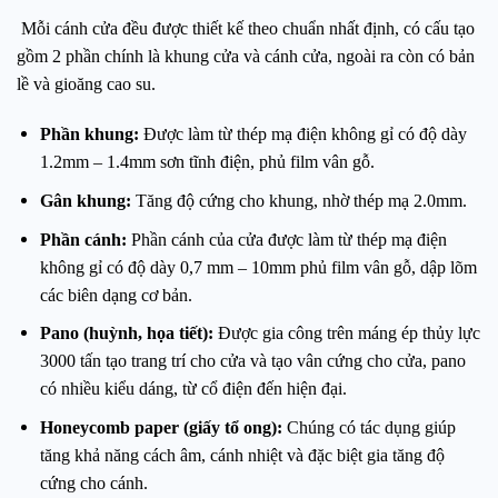
Mỗi cánh cửa đều được thiết kế theo chuẩn nhất định, có cấu tạo
gồm 2 phần chính là khung cửa và cánh cửa, ngoài ra còn có bản
lề và gioăng cao su.
Phần khung:
Được làm từ thép mạ điện không gỉ có độ dày
1.2mm – 1.4mm sơn tĩnh điện, phủ film vân gỗ.
Gân khung:
Tăng độ cứng cho khung, nhờ thép mạ 2.0mm.
Phần cánh:
Phần cánh của cửa được làm từ thép mạ điện
không gỉ có độ dày 0,7 mm – 10mm phủ film vân gỗ, dập lõm
các biên dạng cơ bản.
Pano (huỳnh, họa tiết):
Được gia công trên máng ép thủy lực
3000 tấn tạo trang trí cho cửa và tạo vân cứng cho cửa, pano
có nhiều kiểu dáng, từ cổ điện đến hiện đại.
Honeycomb paper (giấy tổ ong):
Chúng có tác dụng giúp
tăng khả năng cách âm, cánh nhiệt và đặc biệt gia tăng độ
cứng cho cánh.