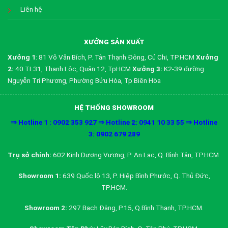
Liên hệ
XƯỞNG SẢN XUẤT
Xưởng 1
: 81 Võ Văn Bích, P. Tân Thạnh Đông, Củ Chi, TP.HCM
Xưởng
2:
40 TL31, Thạnh Lộc, Quận 12, TpHCM
Xưởng 3:
K2-39 đường
Nguyễn Tri Phương, Phường Bửu Hòa, Tp Biên Hòa
HỆ THỐNG SHOWROOM
⇒ Hotline 1 : 0902 353 927 ⇒ Hotline 2: 0941 10 33 55 ⇒ Hotline
3: 0902 679 289
Trụ sở chính:
602 Kinh Dương Vương, P. An Lạc, Q. Bình Tân, TP.HCM.
Showroom 1:
639 Quốc lộ 13, P. Hiệp Bình Phước, Q. Thủ Đức,
TP.HCM.
Showroom 2:
297 Bạch Đằng, P.15, Q.Bình Thạnh, TP.HCM.