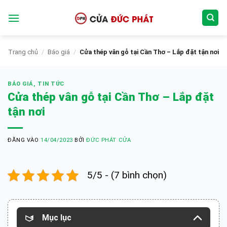
Bỏ
qua
nội
dung
Trang chủ
/
Báo giá
/
Cửa thép vân gỗ tại Cần Thơ – Lắp đặt tận nơi
BÁO GIÁ
,
TIN TỨC
Cửa thép vân gỗ tại Cần Thơ – Lắp đặt
tận nơi
ĐĂNG VÀO
14/04/2023
BỞI
ĐỨC PHÁT CỬA
5/5 - (7 bình chọn)
Mục lục