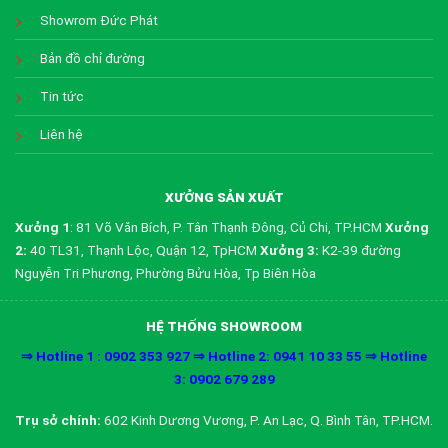
Showrom Đức Phát
Bản đồ chỉ đường
Tin tức
Liên hệ
XƯỞNG SẢN XUẤT
Xưởng 1
: 81 Võ Văn Bích, P. Tân Thạnh Đông, Củ Chi, TP.HCM
Xưởng
2:
40 TL31, Thạnh Lộc, Quận 12, TpHCM
Xưởng 3:
K2-39 đường
Nguyễn Tri Phương, Phường Bửu Hòa, Tp Biên Hòa
HỆ THỐNG SHOWROOM
⇒ Hotline 1 : 0902 353 927 ⇒ Hotline 2: 0941 10 33 55 ⇒ Hotline
3: 0902 679 289
Trụ sở chính:
602 Kinh Dương Vương, P. An Lạc, Q. Bình Tân, TP.HCM.