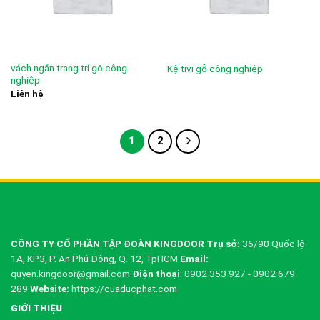
vách ngăn trang trí gỗ công
Kệ tivi gỗ công nghiệp
nghiệp
Liên hệ
1
2
CÔNG TY CỔ PHẦN TẬP ĐOÀN KINGDOOR
Trụ sở:
36/90 Quốc lộ
1A, KP3, P. An Phú Đông, Q. 12, TpHCM
Email:
quyen.kingdoor@gmail.com
Điện thoại
: 0902 353 927 - 0902 679
289
Website:
https://cuaducphat.com
GIỚI THIỆU