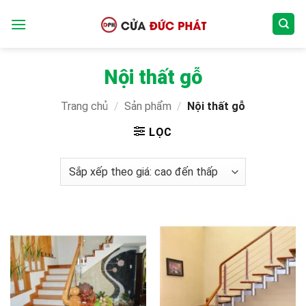
Bỏ
qua
nội
dung
Nội thất gỗ
Trang chủ
/
Sản phẩm
/
Nội thất gỗ
LỌC