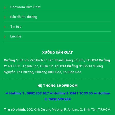
Showrom Đức Phát
Bản đồ chỉ đường
Tin tức
Liên hệ
XƯỞNG SẢN XUẤT
Xưởng 1
: 81 Võ Văn Bích, P. Tân Thạnh Đông, Củ Chi, TP.HCM
Xưởng
2:
40 TL31, Thạnh Lộc, Quận 12, TpHCM
Xưởng 3:
K2-39 đường
Nguyễn Tri Phương, Phường Bửu Hòa, Tp Biên Hòa
HỆ THỐNG SHOWROOM
⇒ Hotline 1 : 0902 353 927 ⇒ Hotline 2: 0941 10 33 55 ⇒ Hotline
3: 0902 679 289
Trụ sở chính:
602 Kinh Dương Vương, P. An Lạc, Q. Bình Tân, TP.HCM.