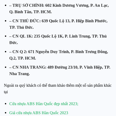
– TRỤ SỞ CHÍNH: 602 Kinh Dương Vương, P. An Lạc,
Q.
Bình Tân
,
TP. HCM
.
– CN THỦ ĐỨC: 639 Quốc Lộ 13, P. Hiệp Bình Phước,
TP. Thủ Đức
.
– CN QL 1K: 235 Quốc Lộ 1K, P. Linh Trung,
TP. Thủ
Đức
.
– CN Q 2: 671 Nguyễn Duy Trinh, P. Bình Trưng Đông,
Q.2,
TP. HCM
.
– CN NHA TRANG: 489 Đường 23/10, P. Vĩnh Hiệp,
TP.
Nha Trang
.
Ngoài ra quý khách có thể tham khảo thêm một số sản phẩm khác
tại
Cửa nhựa ABS Hàn Quốc đẹp nhất 2023;
Giá cửa nhựa ABS Hàn Quốc 2023