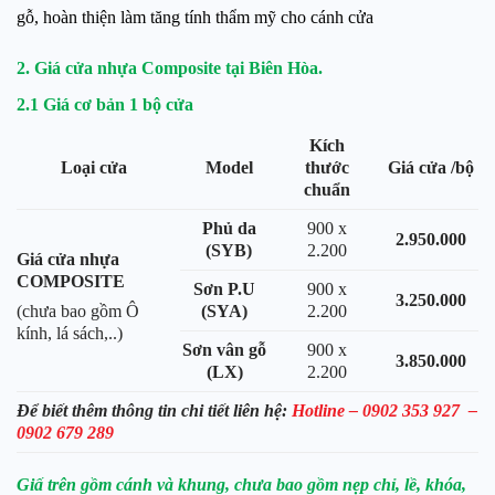
gỗ, hoàn thiện làm tăng tính thẩm mỹ cho cánh cửa
2. Giá cửa nhựa Composite tại Biên Hòa.
2.1 Giá cơ bản 1 bộ cửa
Kích
Loại cửa
Model
thước
Giá cửa /bộ
chuẩn
Phủ da
900 x
2.950.000
(SYB)
2.200
Giá cửa nhựa
COMPOSITE
Sơn P.U
900 x
3.250.000
(SYA)
2.200
(chưa bao gồm Ô
kính, lá sách,..)
Sơn vân gỗ
900 x
3.850.000
(LX)
2.200
Để biết thêm thông tin chi tiết liên hệ:
Hotline –
0902 353 927
–
0902 679 289
Giấ trên gồm cánh và khung, chưa bao gồm nẹp chỉ, lề, khóa,