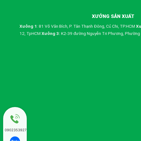
XƯỞNG SẢN XUẤT
Xưởng 1
: 81 Võ Văn Bích, P. Tân Thạnh Đông, Củ Chi, TP.HCM
Xư
12, TpHCM
Xưởng 3:
K2-39 đường Nguyễn Tri Phương, Phường 
0902353927