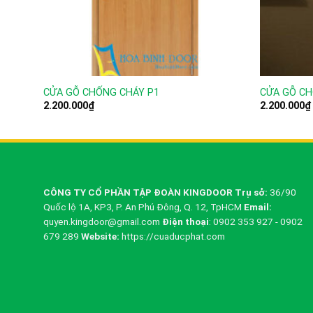
CỬA GỖ CHỐNG CHÁY P1
CỬA GỖ CH
2.200.000
₫
2.200.000
₫
CÔNG TY CỔ PHẦN TẬP ĐOÀN KINGDOOR
Trụ sở:
36/90
Quốc lộ 1A, KP3, P. An Phú Đông, Q. 12, TpHCM
Email:
quyen.kingdoor@gmail.com
Điện thoại
: 0902 353 927 - 0902
679 289
Website:
https://cuaducphat.com