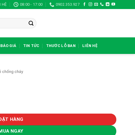
N HỆ
08:00 - 17:00
0902.353.927
BÁO GIÁ
TIN TỨC
THƯỚC LỖ BAN
LIÊN HỆ
ỗ chống cháy
ĐẶT HÀNG
MUA NGAY