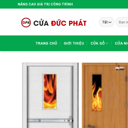
Bỏ
NÂNG CAO GIÁ TRỊ CÔNG TRÌNH
qua
nội
Tìm
dung
kiếm:
TRANG CHỦ
GIỚI THIỆU
CỬA GỖ
CỬA N