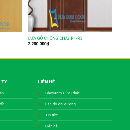
CỬA GỖ CHỐNG CHÁY P1-R3
CỬA G
2.200.000
₫
2.200
 TY
LIÊN HỆ
oán
Showrom Đức Phát
yển
Bản đồ chỉ đường
Tin tức
Liên hệ