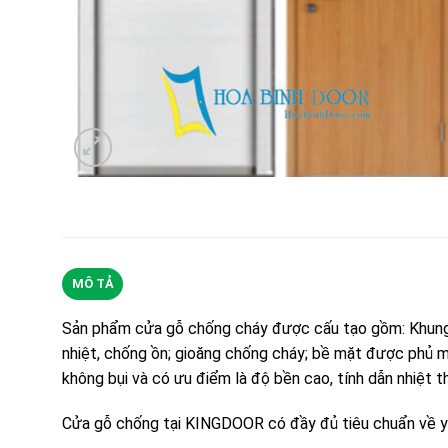
MÔ TẢ
Sản phẩm cửa gỗ chống cháy được cấu tạo gồm: Khung x
nhiệt, chống ồn; gioăng chống cháy; bề mặt được phủ mộ
không bụi và có ưu điểm là độ bền cao, tính dẫn nhiệt t
Cửa gỗ chống tại KINGDOOR có đầy đủ tiêu chuẩn về yê