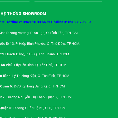
HỆ THỐNG SHOWROOM
7 ⇒ Hotline 2: 0941 10 33 55 ⇒ Hotline 3: 0902 679 289
inh Dương Vương, P. An Lạc, Q. Bình Tân, TP.HCM.
ốc lộ 13, P. Hiệp Bình Phước, Q. Thủ Đức, TP.HCM.
297 Bạch Đằng, P.15, Q.Bình Thạnh, TP.HCM.
ân Phú:
Lũy Bán Bích, Q. Tân Phú, TP.HCM.
 Bình:
Lý Thường Kiệt, Q. Tân Bình, TP.HCM.
Quận 6:
Đường Hồng Bàng, Q. 6, TP.HCM.
n7:
Đường Nguyễn Thị Thập, Quận 7, TP.HCM.
Quận 8:
Đường Quốc Lộ 50, Q. 8, TP.HCM.