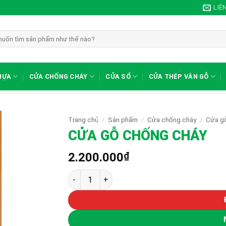
LIÊ
HỰA
CỬA CHỐNG CHÁY
CỬA SỔ
CỬA THÉP VÂN GỖ
Trang chủ
/
Sản phẩm
/
Cửa chống cháy
/
Cửa g
CỬA GỖ CHỐNG CHÁY
2.200.000
₫
CỬA GỖ CHỐNG CHÁY số lượng