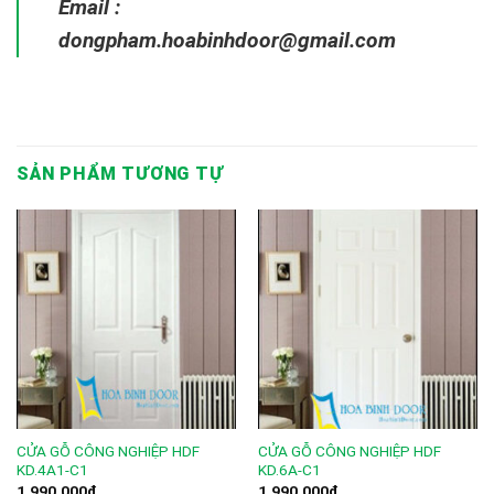
Email :
dongpham.hoabinhdoor@gmail.com
SẢN PHẨM TƯƠNG TỰ
CỬA GỖ CÔNG NGHIỆP HDF
CỬA GỖ CÔNG NGHIỆP HDF
KD.4A1-C1
KD.6A-C1
1.990.000
₫
1.990.000
₫