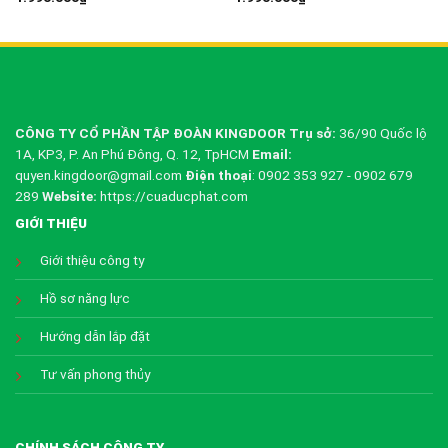
CÔNG TY CỔ PHẦN TẬP ĐOÀN KINGDOOR
Trụ sở:
36/90 Quốc lộ
1A, KP3, P. An Phú Đông, Q. 12, TpHCM
Email:
quyen.kingdoor@gmail.com
Điện thoại
: 0902 353 927 - 0902 679
289
Website:
https://cuaducphat.com
GIỚI THIỆU
Giới thiệu công ty
Hồ sơ năng lực
Hướng dẫn lắp đặt
Tư vấn phong thủy
CHÍNH SÁCH CÔNG TY