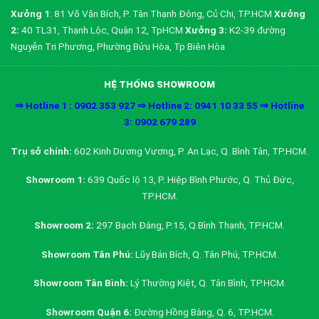
Xưởng 1
: 81 Võ Văn Bích, P. Tân Thạnh Đông, Củ Chi, TP.HCM
Xưởng
2:
40 TL31, Thạnh Lộc, Quận 12, TpHCM
Xưởng 3:
K2-39 đường
Nguyễn Tri Phương, Phường Bửu Hòa, Tp Biên Hòa
HỆ THỐNG SHOWROOM
⇒ Hotline 1 : 0902 353 927 ⇒ Hotline 2: 0941 10 33 55 ⇒ Hotline
3: 0902 679 289
Trụ sở chính:
602 Kinh Dương Vương, P. An Lạc, Q. Bình Tân, TP.HCM.
Showroom 1:
639 Quốc lộ 13, P. Hiệp Bình Phước, Q. Thủ Đức,
TP.HCM.
Showroom 2:
297 Bạch Đằng, P.15, Q.Bình Thạnh, TP.HCM.
Showroom Tân Phú:
Lũy Bán Bích, Q. Tân Phú, TP.HCM.
Showroom Tân Bình:
Lý Thường Kiệt, Q. Tân Bình, TP.HCM.
Showroom Quận 6:
Đường Hồng Bàng, Q. 6, TP.HCM.