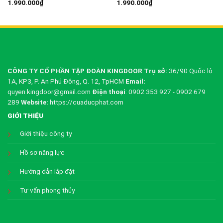
1.990.000
₫
1.990.000
₫
CÔNG TY CỔ PHẦN TẬP ĐOÀN KINGDOOR
Trụ sở:
36/90 Quốc lộ
1A, KP3, P. An Phú Đông, Q. 12, TpHCM
Email:
quyen.kingdoor@gmail.com
Điện thoại
: 0902 353 927 - 0902 679
289
Website:
https://cuaducphat.com
GIỚI THIỆU
Giới thiệu công ty
Hồ sơ năng lực
Hướng dẫn lắp đặt
Tư vấn phong thủy