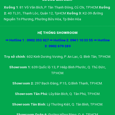
Xưởng 1
: 81 Võ Văn Bích, P. Tân Thạnh Đông, Củ Chi, TP.HCM
Xưởng
2:
40 TL31, Thạnh Lộc, Quận 12, TpHCM
Xưởng 3:
K2-39 đường
Nguyễn Tri Phương, Phường Bửu Hòa, Tp Biên Hòa
HỆ THỐNG SHOWROOM
⇒ Hotline 1 : 0902 353 927 ⇒ Hotline 2: 0941 10 33 55 ⇒ Hotline
3: 0902 679 289
Trụ sở chính:
602 Kinh Dương Vương, P. An Lạc, Q. Bình Tân, TP.HCM.
Showroom 1:
639 Quốc lộ 13, P. Hiệp Bình Phước, Q. Thủ Đức,
TP.HCM.
Showroom 2:
297 Bạch Đằng, P.15, Q.Bình Thạnh, TP.HCM.
Showroom Tân Phú:
Lũy Bán Bích, Q. Tân Phú, TP.HCM.
Showroom Tân Bình:
Lý Thường Kiệt, Q. Tân Bình, TP.HCM.
Showroom Quận 6:
Đường Hồng Bàng, Q. 6, TP.HCM.