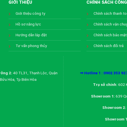
GIỚI THIỆU
CHÍNH SÁCH CÔNG
Giới thiệu công ty
Chính sách thanh t
Hồ sơ năng lực
Chính sách vận chu
Hướng dẫn lắp đặt
Chính sách bảo mật
Tư vấn phong thủy
Chính sách đổi trả
ởng 2:
40 TL31, Thạnh Lộc, Quận
⇒ Hotline 1 : 0902 353 92
Bửu Hòa, Tp Biên Hòa
Trụ sở chính:
602 K
Showroom 1:
639 Qu
Showroom 2:
Showroom T