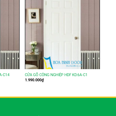
Cửa g
A-C14
CỬA GỖ CÔNG NGHIỆP HDF KD.6A-C1
KD.GL
1.990.000
₫
2.600