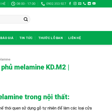
N HỆ
08:00 - 17:00
0902.353.927
BÁO GIÁ
TIN TỨC
THƯỚC LỖ BAN
LIÊN HỆ
lamine
 phủ melamine KD.M2 |
amine trong nội thất:
hế thói quen sử dụng gỗ tự nhiên để làm các loại cửa