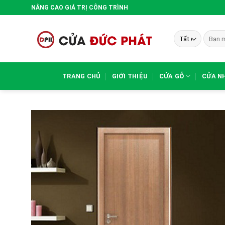
Bỏ
NÂNG CAO GIÁ TRỊ CÔNG TRÌNH
qua
nội
Tìm
dung
kiếm:
TRANG CHỦ
GIỚI THIỆU
CỬA GỖ
CỬA N