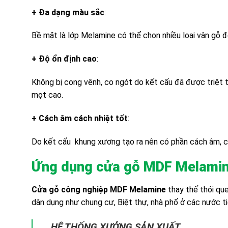
+ Đa dạng màu sắc
:
Bề mặt là lớp Melamine có thể chọn nhiều loại vân gỗ đẹ
+ Độ ổn định cao
:
Không bị cong vênh, co ngót do kết cấu đã được triệt t
mọt cao.
+ Cách âm cách nhiệt tốt
:
Do kết cấu khung xương tạo ra nên có phần cách âm, các
Ứng dụng cửa gỗ MDF Melamine
Cửa gỗ công nghiệp MDF Melamine
thay thế thói qu
dân dụng như chung cư, Biệt thự, nhà phố ở các nước t
HỆ THỐNG XƯỞNG SẢN XUẤT