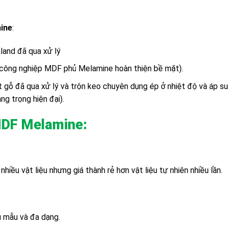
ine
:
and đã qua xử lý
 công nghiệp MDF phủ Melamine hoàn thiện bề mặt).
ột gỗ đã qua xử lý và trộn keo chuyên dụng ép ở nhiệt độ và áp 
g trọng hiện đại).
MDF Melamine:
ều vật liệu nhưng giá thành rẻ hơn vật liệu tự nhiên nhiều lần.
u mẫu và đa dạng.