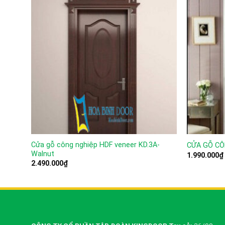
Cửa gỗ công nghiệp HDF veneer KD.3A-
CỬA GỖ CÔ
Walnut
1.990.000
₫
2.490.000
₫