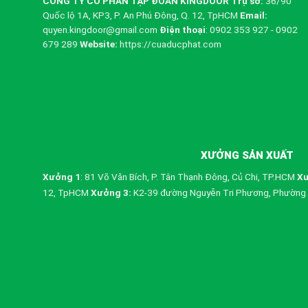
CÔNG TY CỔ PHẦN TẬP ĐOÀN KINGDOOR
Trụ sở:
36/90
Quốc lộ 1A, KP3, P. An Phú Đông, Q. 12, TpHCM
Email:
quyen.kingdoor@gmail.com
Điện thoại
: 0902 353 927 - 0902
679 289
Website:
https://cuaducphat.com
XƯỞNG SẢN XUẤT
Xưởng 1
: 81 Võ Văn Bích, P. Tân Thạnh Đông, Củ Chi, TP.HCM
Xư
12, TpHCM
Xưởng 3:
K2-39 đường Nguyễn Tri Phương, Phường 