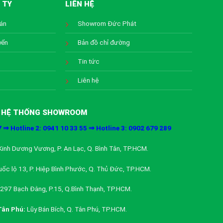
 TY
LIÊN HỆ
oán
Showrom Đức Phát
yển
Bản đồ chỉ đường
Tin tức
Liên hệ
HỆ THỐNG SHOWROOM
7 ⇒ Hotline 2: 0941 10 33 55 ⇒ Hotline 3: 0902 679 289
inh Dương Vương, P. An Lạc, Q. Bình Tân, TP.HCM.
ốc lộ 13, P. Hiệp Bình Phước, Q. Thủ Đức, TP.HCM.
297 Bạch Đằng, P.15, Q.Bình Thạnh, TP.HCM.
ân Phú:
Lũy Bán Bích, Q. Tân Phú, TP.HCM.