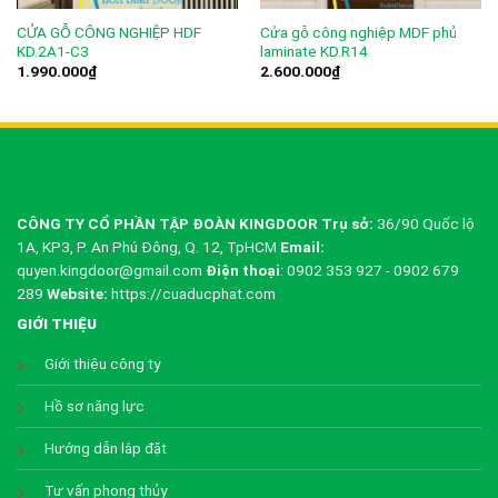
CỬA GỖ CÔNG NGHIỆP HDF
Cửa gỗ công nghiệp MDF phủ
KD.2A1-C3
laminate KD.R14
1.990.000
₫
2.600.000
₫
CÔNG TY CỔ PHẦN TẬP ĐOÀN KINGDOOR
Trụ sở:
36/90 Quốc lộ
1A, KP3, P. An Phú Đông, Q. 12, TpHCM
Email:
quyen.kingdoor@gmail.com
Điện thoại
: 0902 353 927 - 0902 679
289
Website:
https://cuaducphat.com
GIỚI THIỆU
Giới thiệu công ty
Hồ sơ năng lực
Hướng dẫn lắp đặt
Tư vấn phong thủy