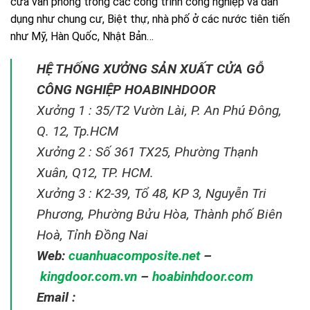
cửa văn phòng trong các công trình công nghiệp và dân
dụng như chung cư, Biệt thự, nhà phố ở các nước tiên tiến
như Mỹ, Hàn Quốc, Nhật Bản…
HỆ THỐNG XƯỞNG SẢN XUẤT CỬA GỖ
CÔNG NGHIỆP HOABINHDOOR
Xưởng 1 : 35/T2 Vườn Lài, P. An Phú Đông,
Q. 12, Tp.HCM
Xưởng 2 : Số 361 TX25, Phường Thạnh
Xuân, Q12, TP. HCM.
Xưởng 3 : K2-39, Tổ 48, KP 3, Nguyễn Tri
Phương, Phường Bửu Hòa, Thành phố Biên
Hoà, Tỉnh Đồng Nai
Web:
cuanhuacomposite.net
–
kingdoor.com.vn
–
hoabinhdoor.com
Email :