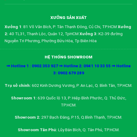
XƯỞNG SẢN XUẤT
Xưởng 1
: 81 Võ Văn Bích, P. Tân Thạnh Đông, Củ Chi, TP.HCM
Xưởng
2:
40 TL31, Thạnh Lộc, Quận 12, TpHCM
Xưởng 3:
K2-39 đường
Nguyễn Tri Phương, Phường Bửu Hòa, Tp Biên Hòa
HỆ THỐNG SHOWROOM
⇒ Hotline 1 : 0902 353 927 ⇒ Hotline 2: 0941 10 33 55 ⇒ Hotline
3: 0902 679 289
Trụ sở chính:
602 Kinh Dương Vương, P. An Lạc, Q. Bình Tân, TP.HCM.
Showroom 1:
639 Quốc lộ 13, P. Hiệp Bình Phước, Q. Thủ Đức,
TP.HCM.
Showroom 2:
297 Bạch Đằng, P.15, Q.Bình Thạnh, TP.HCM.
Showroom Tân Phú:
Lũy Bán Bích, Q. Tân Phú, TP.HCM.