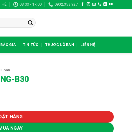
N HỆ
08:00 - 17:00
0902.353.927
BÁO GIÁ
TIN TỨC
THƯỚC LỖ BAN
LIÊN HỆ
i Loan
.NG-B30
ĐẶT HÀNG
MUA NGAY