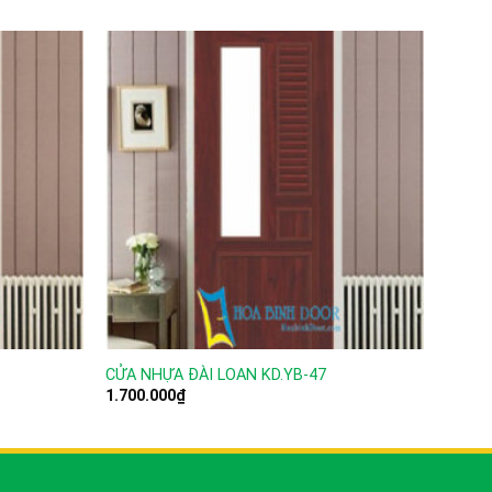
CỬA NHỰA ĐÀI LOAN KD.YB-47
CỬA N
1.700.000
₫
1.700