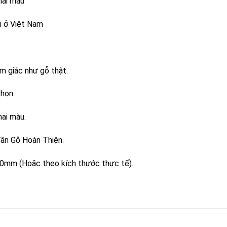
hai màu
i ở Việt Nam
m giác như gỗ thật.
chọn.
hai màu.
n Gỗ Hoàn Thiện.
00mm (Hoặc theo kích thước thực tế).