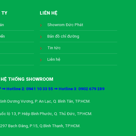
 TY
LIÊN HỆ
oán
Showrom Đức Phát
yển
Bản đồ chỉ đường
Tin tức
Liên hệ
HỆ THỐNG SHOWROOM
7 ⇒ Hotline 2: 0941 10 33 55 ⇒ Hotline 3: 0902 679 289
inh Dương Vương, P. An Lạc, Q. Bình Tân, TP.HCM.
ốc lộ 13, P. Hiệp Bình Phước, Q. Thủ Đức, TP.HCM.
297 Bạch Đằng, P.15, Q.Bình Thạnh, TP.HCM.