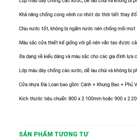
Lớp màu dày chống cào xước, dễ lau chùi và không bị p
Khả năng chống cong vênh co nhót do thời tiết thay đổ
Chịu nước tốt, không bị ngấm nước nên chống mối mọt
Màu sắc cửa thiết kế giống với gỗ nên vẫn tạo được cả
Đa dạng về kiểu dáng và màu sắc cho các gia đình lựa 
Lớp màu dày chống cào xước, dễ lau chùi và không bị p
Cửa nhựa Đài Loan bao gồm: Cánh + Khung Bao + Phủ Vâ
Kích thước tiêu chuẩn: 800 x 2.100mm hoặc 900 x 2.2
SẢN PHẨM TƯƠNG TỰ