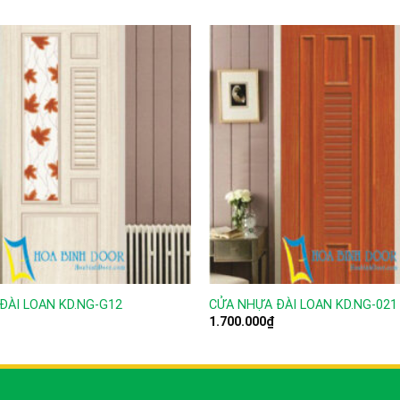
ĐÀI LOAN KD.NG-G12
CỬA NHỰA ĐÀI LOAN KD.NG-021
1.700.000
₫