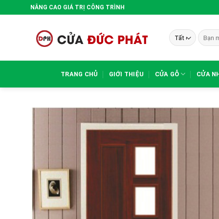
Bỏ
NÂNG CAO GIÁ TRỊ CÔNG TRÌNH
qua
nội
Tìm
dung
kiếm:
TRANG CHỦ
GIỚI THIỆU
CỬA GỖ
CỬA N