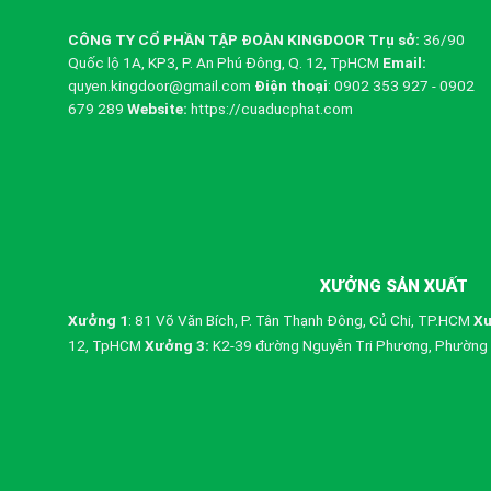
CÔNG TY CỔ PHẦN TẬP ĐOÀN KINGDOOR
Trụ sở:
36/90
Quốc lộ 1A, KP3, P. An Phú Đông, Q. 12, TpHCM
Email:
quyen.kingdoor@gmail.com
Điện thoại
: 0902 353 927 - 0902
679 289
Website:
https://cuaducphat.com
XƯỞNG SẢN XUẤT
Xưởng 1
: 81 Võ Văn Bích, P. Tân Thạnh Đông, Củ Chi, TP.HCM
Xư
12, TpHCM
Xưởng 3:
K2-39 đường Nguyễn Tri Phương, Phường 