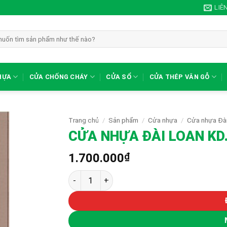
LIÊ
HỰA
CỬA CHỐNG CHÁY
CỬA SỔ
CỬA THÉP VÂN GỖ
Trang chủ
/
Sản phẩm
/
Cửa nhựa
/
Cửa nhựa Đà
CỬA NHỰA ĐÀI LOAN KD
1.700.000
₫
CỬA NHỰA ĐÀI LOAN KD.NG-B30 số lượng