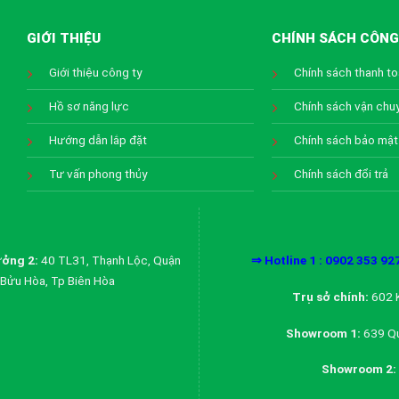
GIỚI THIỆU
CHÍNH SÁCH CÔNG
Giới thiệu công ty
Chính sách thanh t
Hồ sơ năng lực
Chính sách vận chu
Hướng dẫn lắp đặt
Chính sách bảo mật
Tư vấn phong thủy
Chính sách đổi trả
ởng 2:
40 TL31, Thạnh Lộc, Quận
⇒ Hotline 1 : 0902 353 92
Bửu Hòa, Tp Biên Hòa
Trụ sở chính:
602 K
Showroom 1:
639 Qu
Showroom 2: