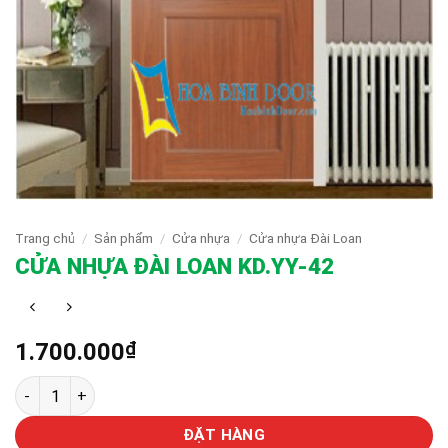
Trang chủ
/
Sản phẩm
/
Cửa nhựa
/
Cửa nhựa Đài Loan
CỬA NHỰA ĐÀI LOAN KD.YY-42
1.700.000
₫
CỬA NHỰA ĐÀI LOAN KD.YY-42 số lượng
ĐẶT HÀNG