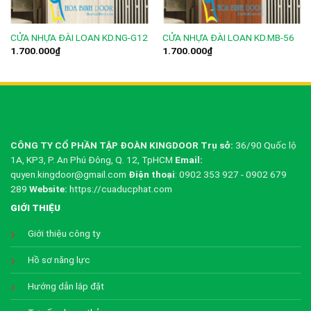
CỬA NHỰA ĐÀI LOAN KD.NG-G12
CỬA NHỰA ĐÀI LOAN KD.MB-56
1.700.000
₫
1.700.000
₫
CÔNG TY CỔ PHẦN TẬP ĐOÀN KINGDOOR
Trụ sở:
36/90 Quốc lộ
1A, KP3, P. An Phú Đông, Q. 12, TpHCM
Email:
quyen.kingdoor@gmail.com
Điện thoại
: 0902 353 927 - 0902 679
289
Website:
https://cuaducphat.com
GIỚI THIỆU
Giới thiệu công ty
Hồ sơ năng lực
Hướng dẫn lắp đặt