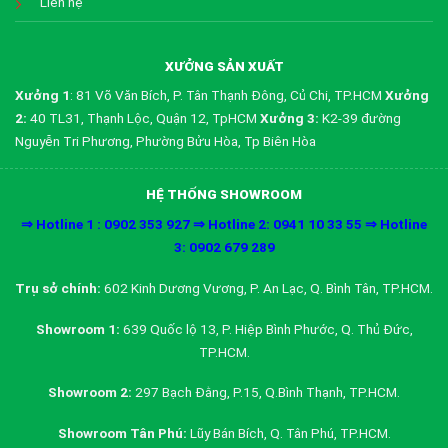
Liên hệ
XƯỞNG SẢN XUẤT
Xưởng 1
: 81 Võ Văn Bích, P. Tân Thạnh Đông, Củ Chi, TP.HCM
Xưởng
2:
40 TL31, Thạnh Lộc, Quận 12, TpHCM
Xưởng 3:
K2-39 đường
Nguyễn Tri Phương, Phường Bửu Hòa, Tp Biên Hòa
HỆ THỐNG SHOWROOM
⇒ Hotline 1 : 0902 353 927 ⇒ Hotline 2: 0941 10 33 55 ⇒ Hotline
3: 0902 679 289
Trụ sở chính:
602 Kinh Dương Vương, P. An Lạc, Q. Bình Tân, TP.HCM.
Showroom 1:
639 Quốc lộ 13, P. Hiệp Bình Phước, Q. Thủ Đức,
TP.HCM.
Showroom 2:
297 Bạch Đằng, P.15, Q.Bình Thạnh, TP.HCM.
Showroom Tân Phú:
Lũy Bán Bích, Q. Tân Phú, TP.HCM.