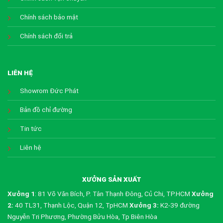
Chính sách bảo mật
Chính sách đổi trả
LIÊN HỆ
Showrom Đức Phát
Bản đồ chỉ đường
Tin tức
Liên hệ
XƯỞNG SẢN XUẤT
Xưởng 1
: 81 Võ Văn Bích, P. Tân Thạnh Đông, Củ Chi, TP.HCM
Xưởng
2:
40 TL31, Thạnh Lộc, Quận 12, TpHCM
Xưởng 3:
K2-39 đường
Nguyễn Tri Phương, Phường Bửu Hòa, Tp Biên Hòa