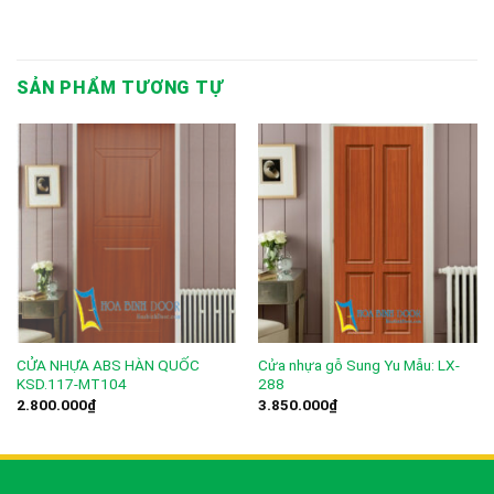
SẢN PHẨM TƯƠNG TỰ
CỬA NHỰA ABS HÀN QUỐC
Cửa nhựa gỗ Sung Yu Mẫu: LX-
KSD.117-MT104
288
2.800.000
₫
3.850.000
₫