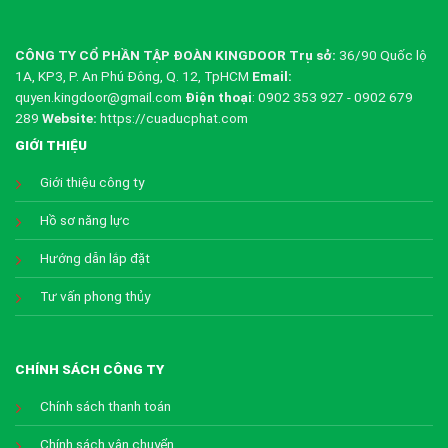
CÔNG TY CỔ PHẦN TẬP ĐOÀN KINGDOOR
Trụ sở:
36/90 Quốc lộ
1A, KP3, P. An Phú Đông, Q. 12, TpHCM
Email:
quyen.kingdoor@gmail.com
Điện thoại
: 0902 353 927 - 0902 679
289
Website:
https://cuaducphat.com
GIỚI THIỆU
Giới thiệu công ty
Hồ sơ năng lực
Hướng dẫn lắp đặt
Tư vấn phong thủy
CHÍNH SÁCH CÔNG TY
Chính sách thanh toán
Chính sách vận chuyển