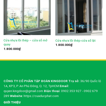
Cửa nhựa lõi thép – cửa sổ mở
Cửa nhựa lõi thép-cửa sổ lật
quay
1.800.000
₫
1.800.000
₫
CÔNG TY CỔ PHẦN TẬP ĐOÀN KINGDOOR
Trụ sở:
36/90 Quốc lộ
1A, KP3, P. An Phú Đông, Q. 12, TpHCM
Email:
quyen.kingdoor@gmail.com
Điện thoại
: 0902 353 927 - 0902 679
289
Website:
https://cuaducphat.com
GIỚI THIỆU