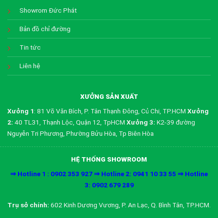
Showrom Đức Phát
Bản đồ chỉ đường
Tin tức
Liên hệ
XƯỞNG SẢN XUẤT
Xưởng 1
: 81 Võ Văn Bích, P. Tân Thạnh Đông, Củ Chi, TP.HCM
Xưởng
2:
40 TL31, Thạnh Lộc, Quận 12, TpHCM
Xưởng 3:
K2-39 đường
Nguyễn Tri Phương, Phường Bửu Hòa, Tp Biên Hòa
HỆ THỐNG SHOWROOM
⇒ Hotline 1 : 0902 353 927 ⇒ Hotline 2: 0941 10 33 55 ⇒ Hotline
3: 0902 679 289
Trụ sở chính:
602 Kinh Dương Vương, P. An Lạc, Q. Bình Tân, TP.HCM.