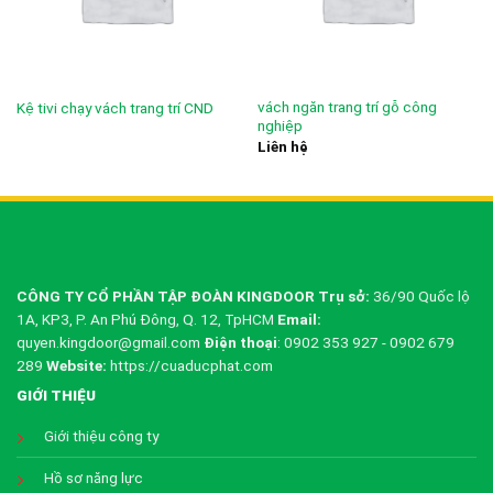
vách ngăn trang trí gỗ công
Kệ tivi chạy vách trang trí CND
nghiệp
Liên hệ
CÔNG TY CỔ PHẦN TẬP ĐOÀN KINGDOOR
Trụ sở:
36/90 Quốc lộ
1A, KP3, P. An Phú Đông, Q. 12, TpHCM
Email:
quyen.kingdoor@gmail.com
Điện thoại
: 0902 353 927 - 0902 679
289
Website:
https://cuaducphat.com
GIỚI THIỆU
Giới thiệu công ty
Hồ sơ năng lực