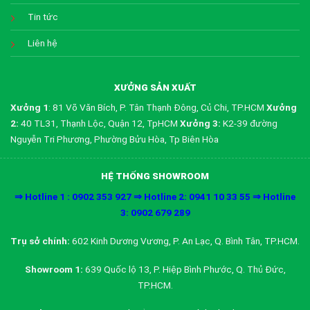
Tin tức
Liên hệ
XƯỞNG SẢN XUẤT
Xưởng 1
: 81 Võ Văn Bích, P. Tân Thạnh Đông, Củ Chi, TP.HCM
Xưởng
2:
40 TL31, Thạnh Lộc, Quận 12, TpHCM
Xưởng 3:
K2-39 đường
Nguyễn Tri Phương, Phường Bửu Hòa, Tp Biên Hòa
HỆ THỐNG SHOWROOM
⇒ Hotline 1 : 0902 353 927 ⇒ Hotline 2: 0941 10 33 55 ⇒ Hotline
3: 0902 679 289
Trụ sở chính:
602 Kinh Dương Vương, P. An Lạc, Q. Bình Tân, TP.HCM.
Showroom 1:
639 Quốc lộ 13, P. Hiệp Bình Phước, Q. Thủ Đức,
TP.HCM.