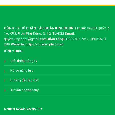
CÔNG TY CỔ PHẦN TẬP ĐOÀN KINGDOOR
Trụ sở:
36/90 Quốc lộ
1A, KP3, P. An Phú Đông, Q. 12, TpHCM
Email:
quyen.kingdoor@gmail.com
Điện thoại
: 0902 353 927 - 0902 679
289
Website:
https://cuaducphat.com
GIỚI THIỆU
Giới thiệu công ty
Hồ sơ năng lực
Hướng dẫn lắp đặt
Tư vấn phong thủy
CHÍNH SÁCH CÔNG TY