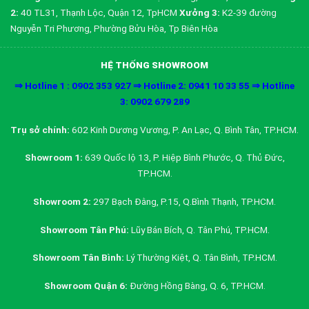
2:
40 TL31, Thạnh Lộc, Quận 12, TpHCM
Xưởng 3:
K2-39 đường
Nguyễn Tri Phương, Phường Bửu Hòa, Tp Biên Hòa
HỆ THỐNG SHOWROOM
⇒ Hotline 1 : 0902 353 927 ⇒ Hotline 2: 0941 10 33 55 ⇒ Hotline
3: 0902 679 289
Trụ sở chính:
602 Kinh Dương Vương, P. An Lạc, Q. Bình Tân, TP.HCM.
Showroom 1:
639 Quốc lộ 13, P. Hiệp Bình Phước, Q. Thủ Đức,
TP.HCM.
Showroom 2:
297 Bạch Đằng, P.15, Q.Bình Thạnh, TP.HCM.
Showroom Tân Phú:
Lũy Bán Bích, Q. Tân Phú, TP.HCM.
Showroom Tân Bình:
Lý Thường Kiệt, Q. Tân Bình, TP.HCM.
Showroom Quận 6:
Đường Hồng Bàng, Q. 6, TP.HCM.