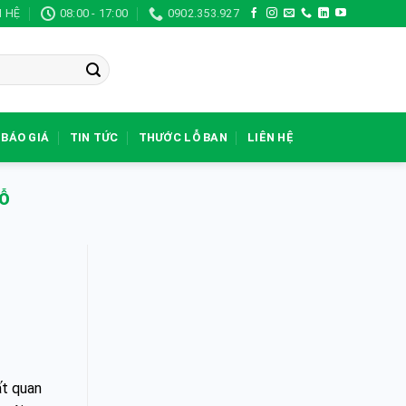
N HỆ
08:00 - 17:00
0902.353.927
BÁO GIÁ
TIN TỨC
THƯỚC LỖ BAN
LIÊN HỆ
GỖ
ất quan