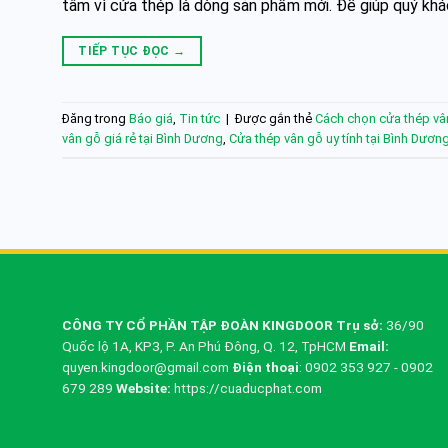
tâm vì cửa thép là dòng sản phẩm mới. Để giúp quý kh
TIẾP TỤC ĐỌC
→
Đăng trong
Báo giá
,
Tin tức
|
Được gắn thẻ
Cách chọn cửa thép vâ
vân gỗ giá rẻ tại Bình Dương
,
Cửa thép vân gỗ uy tính tại Bình Dươn
CÔNG TY CỔ PHẦN TẬP ĐOÀN KINGDOOR
Trụ sở:
36/90
Quốc lộ 1A, KP3, P. An Phú Đông, Q. 12, TpHCM
Email:
quyen.kingdoor@gmail.com
Điện thoại
: 0902 353 927 - 0902
679 289
Website:
https://cuaducphat.com