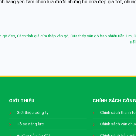
ách hàng yên tâm chọn lựa được những bộ cửa đẹp giá tốt, chúng
n gỗ đẹp
,
Cách tính giá cửa thép vân gỗ
,
Cửa thép vân gỗ bao nhiêu tiền 1 m
,
C
g
Để 
GIỚI THIỆU
CHÍNH SÁCH CÔNG
Giới thiệu công ty
Chính sách thanh t
Hồ sơ năng lực
Chính sách vận chu
Hướng dẫn lắp đặt
Chính sách bảo mật