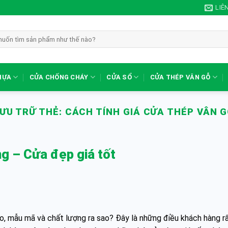
LIÊ
HỰA
CỬA CHỐNG CHÁY
CỬA SỔ
CỬA THÉP VÂN GỖ
ƯU TRỮ THẺ:
CÁCH TÍNH GIÁ CỬA THÉP VÂN 
ng – Cửa đẹp giá tốt
o, mẫu mã và chất lượng ra sao? Đây là những điều khách hàng r