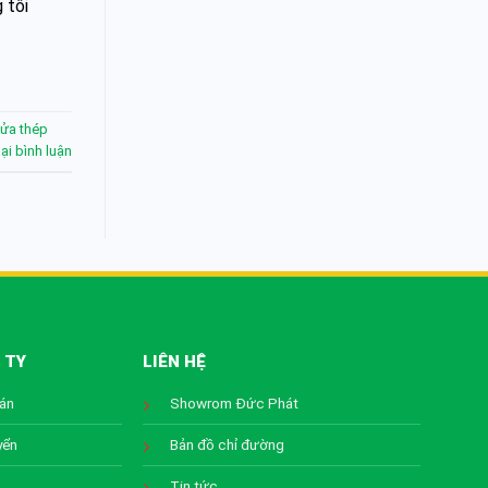
 tôi
ửa thép
lại bình luận
 TY
LIÊN HỆ
oán
Showrom Đức Phát
yển
Bản đồ chỉ đường
Tin tức