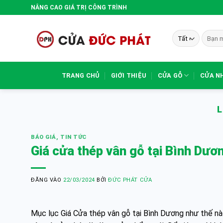
Bỏ
NÂNG CAO GIÁ TRỊ CÔNG TRÌNH
qua
nội
Tìm
dung
kiếm:
TRANG CHỦ
GIỚI THIỆU
CỬA GỖ
CỬA N
L
BÁO GIÁ
,
TIN TỨC
Giá cửa thép vân gỗ tại Bình Dươ
ĐĂNG VÀO
22/03/2024
BỞI
ĐỨC PHÁT CỬA
Mục lục Giá Cửa thép vân gỗ tại Bình Dương như thế nà