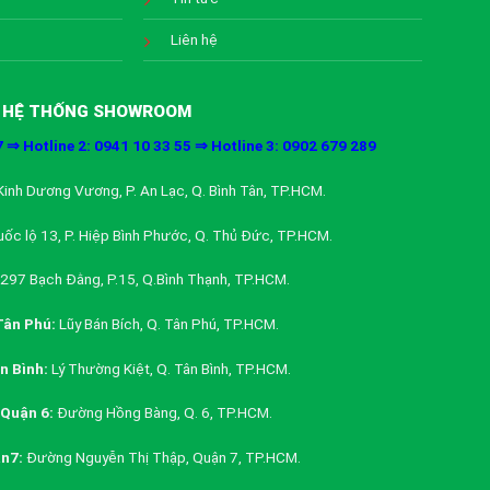
Liên hệ
HỆ THỐNG SHOWROOM
7 ⇒ Hotline 2: 0941 10 33 55 ⇒ Hotline 3: 0902 679 289
inh Dương Vương, P. An Lạc, Q. Bình Tân, TP.HCM.
ốc lộ 13, P. Hiệp Bình Phước, Q. Thủ Đức, TP.HCM.
297 Bạch Đằng, P.15, Q.Bình Thạnh, TP.HCM.
ân Phú:
Lũy Bán Bích, Q. Tân Phú, TP.HCM.
 Bình:
Lý Thường Kiệt, Q. Tân Bình, TP.HCM.
Quận 6:
Đường Hồng Bàng, Q. 6, TP.HCM.
n7:
Đường Nguyễn Thị Thập, Quận 7, TP.HCM.