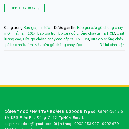
TIẾP TỤC ĐỌC
→
Đăng trong
Báo giá
,
Tin tức
|
Được gắn thẻ
Báo giá cửa gỗ chống cháy
mới nhất năm 2024
,
Báo giá trọn bộ cửa gỗ chống cháy tại Tp HCM
,
chất
lượng cao
,
Cửa gỗ chống cháy cao cấp tại Tp HCM
,
Cửa gỗ chống cháy
giá bao nhiêu 1m
,
Mẫu cửa gỗ chống cháy đẹp
Để lại bình luận
CÔNG TY CỔ PHẦN TẬP ĐOÀN KINGDOOR
Trụ sở:
36/90 Quốc lộ
1A, KP3, P. An Phú Đông, Q. 12, TpHCM
Email:
quyen.kingdoor@gmail.com
Điện thoại
: 0902 353 927 - 0902 679