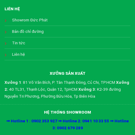
LIÊN HỆ
Showrom Đức Phát
Bản đồ chỉ đường
Tin tức
Liên hệ
XƯỞNG SẢN XUẤT
Xưởng 1
: 81 Võ Văn Bích, P. Tân Thạnh Đông, Củ Chi, TP.HCM
Xưởng
2:
40 TL31, Thạnh Lộc, Quận 12, TpHCM
Xưởng 3:
K2-39 đường
Nguyễn Tri Phương, Phường Bửu Hòa, Tp Biên Hòa
HỆ THỐNG SHOWROOM
⇒ Hotline 1 : 0902 353 927 ⇒ Hotline 2: 0941 10 33 55 ⇒ Hotline
3: 0902 679 289