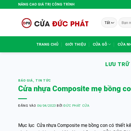
Bỏ
NÂNG CAO GIÁ TRỊ CÔNG TRÌNH
qua
nội
Tìm
dung
kiếm:
TRANG CHỦ
GIỚI THIỆU
CỬA GỖ
CỬA N
LƯU TRỮ
BÁO GIÁ
,
TIN TỨC
Cửa nhựa Composite mẹ bồng co
ĐĂNG VÀO
06/04/2023
BỞI
ĐỨC PHÁT CỬA
Mục lục Cửa nhựa Composite mẹ bồng con có thiết kế,