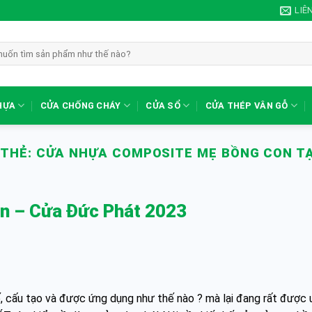
LIÊ
HỰA
CỬA CHỐNG CHÁY
CỬA SỔ
CỬA THÉP VÂN GỖ
 THẺ:
CỬA NHỰA COMPOSITE MẸ BỒNG CON TẠ
n – Cửa Đức Phát 2023
 cấu tạo và được ứng dụng như thế nào ? mà lại đang rất được 