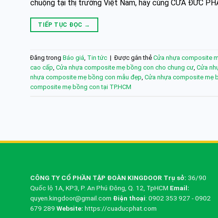
chuộng tại thị trường Việt Nam, hãy cùng CỬA ĐỨC PHÁ
TIẾP TỤC ĐỌC
→
Đăng trong
Báo giá
,
Tin tức
|
Được gắn thẻ
Cửa nhựa composite 
cao cấp
,
Cửa nhựa composite mẹ bồng con cho chung cư
,
Cửa nh
nhựa composite mẹ bồng con mẫu đẹp
,
Cửa nhựa composite mẹ b
composite mẹ bồng con tại TP.HCM
CÔNG TY CỔ PHẦN TẬP ĐOÀN KINGDOOR
Trụ sở:
36/90
Quốc lộ 1A, KP3, P. An Phú Đông, Q. 12, TpHCM
Email:
quyen.kingdoor@gmail.com
Điện thoại
: 0902 353 927 - 0902
679 289
Website:
https://cuaducphat.com