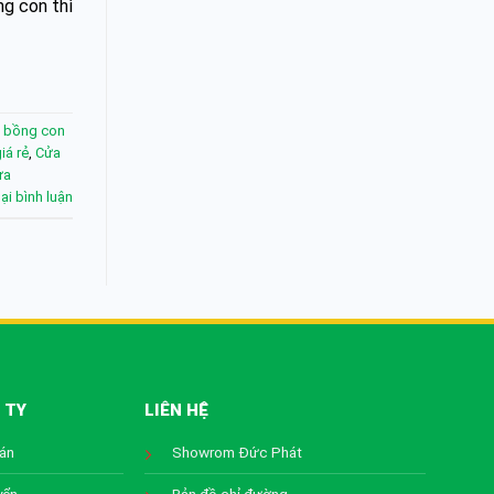
ng con thì
 bồng con
iá rẻ
,
Cửa
ựa
lại bình luận
 TY
LIÊN HỆ
oán
Showrom Đức Phát