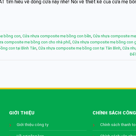
T tìm hiểu về dòng cửa này nhé! Nói về thiết kế của cửa mẹ bồ
mẹ bồng con
,
Cửa nhựa composite mẹ bồng con bền
,
Cửa nhựa composite mẹ
ựa composite mẹ bồng con cho nhà phố
,
Cửa nhựa composite mẹ bồng con g
ồng con tại Bình Tân
,
Cửa nhựa composite mẹ bồng con tại Tân Bình
,
Cửa nh
Để 
GIỚI THIỆU
CHÍNH SÁCH CÔNG
Giới thiệu công ty
Chính sách thanh t