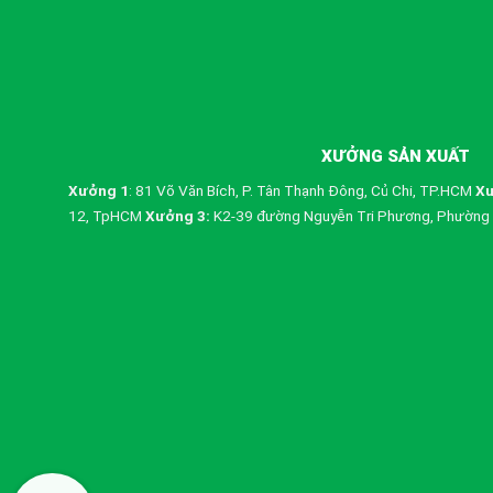
XƯỞNG SẢN XUẤT
Xưởng 1
: 81 Võ Văn Bích, P. Tân Thạnh Đông, Củ Chi, TP.HCM
Xư
12, TpHCM
Xưởng 3:
K2-39 đường Nguyễn Tri Phương, Phường 