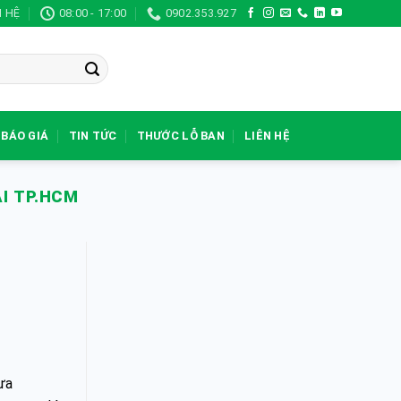
N HỆ
08:00 - 17:00
0902.353.927
BÁO GIÁ
TIN TỨC
THƯỚC LỖ BAN
LIÊN HỆ
I TP.HCM
ưa