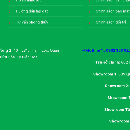
Hồ sơ năng lực
Chính sách vận chu
Hướng dẫn lắp đặt
Chính sách bảo mật
Tư vấn phong thủy
Chính sách đổi trả
ởng 2:
40 TL31, Thạnh Lộc, Quận
⇒ Hotline 1 : 0902 353 92
Bửu Hòa, Tp Biên Hòa
Trụ sở chính:
602 K
Showroom 1:
639 Qu
Showroom 2:
Showroom T
Showroom Tân
Showroom 