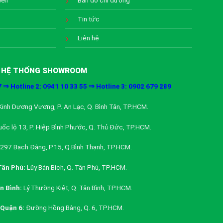
yển
Bản đồ chỉ đường
Tin tức
Liên hệ
HỆ THỐNG SHOWROOM
7 ⇒ Hotline 2: 0941 10 33 55 ⇒ Hotline 3: 0902 679 289
inh Dương Vương, P. An Lạc, Q. Bình Tân, TP.HCM.
ốc lộ 13, P. Hiệp Bình Phước, Q. Thủ Đức, TP.HCM.
297 Bạch Đằng, P.15, Q.Bình Thạnh, TP.HCM.
ân Phú:
Lũy Bán Bích, Q. Tân Phú, TP.HCM.
 Bình:
Lý Thường Kiệt, Q. Tân Bình, TP.HCM.
Quận 6:
Đường Hồng Bàng, Q. 6, TP.HCM.