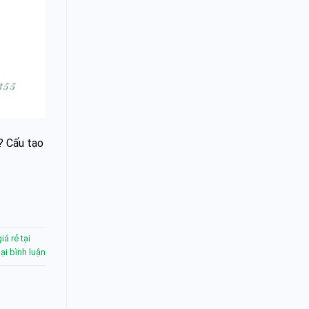
? Cấu tạo
á rẻ tại
lại bình luận