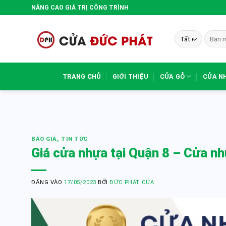
Bỏ
NÂNG CAO GIÁ TRỊ CÔNG TRÌNH
qua
nội
Tìm
dung
kiếm:
TRANG CHỦ
GIỚI THIỆU
CỬA GỖ
CỬA N
BÁO GIÁ
,
TIN TỨC
Giá cửa nhựa tại Quận 8 – Cửa n
ĐĂNG VÀO
17/05/2023
BỞI
ĐỨC PHÁT CỬA