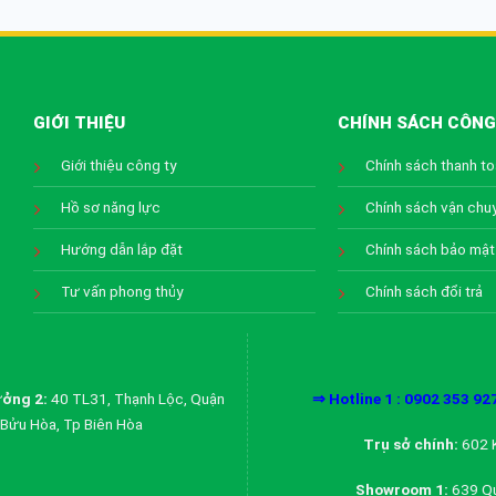
GIỚI THIỆU
CHÍNH SÁCH CÔNG
Giới thiệu công ty
Chính sách thanh t
Hồ sơ năng lực
Chính sách vận chu
Hướng dẫn lắp đặt
Chính sách bảo mật
Tư vấn phong thủy
Chính sách đổi trả
ởng 2:
40 TL31, Thạnh Lộc, Quận
⇒ Hotline 1 : 0902 353 92
Bửu Hòa, Tp Biên Hòa
Trụ sở chính:
602 K
Showroom 1:
639 Qu