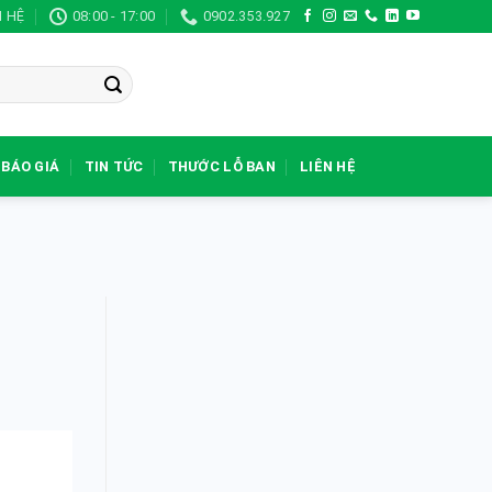
N HỆ
08:00 - 17:00
0902.353.927
BÁO GIÁ
TIN TỨC
THƯỚC LỖ BAN
LIÊN HỆ