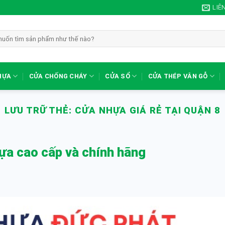
LIÊ
HỰA
CỬA CHỐNG CHÁY
CỬA SỔ
CỬA THÉP VÂN GỖ
LƯU TRỮ THẺ:
CỬA NHỰA GIÁ RẺ TẠI QUẬN 8
hựa cao cấp và chính hãng