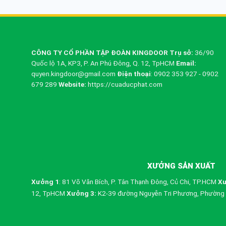
CÔNG TY CỔ PHẦN TẬP ĐOÀN KINGDOOR
Trụ sở:
36/90
Quốc lộ 1A, KP3, P. An Phú Đông, Q. 12, TpHCM
Email:
quyen.kingdoor@gmail.com
Điện thoại
: 0902 353 927 - 0902
679 289
Website:
https://cuaducphat.com
XƯỞNG SẢN XUẤT
Xưởng 1
: 81 Võ Văn Bích, P. Tân Thạnh Đông, Củ Chi, TP.HCM
Xư
12, TpHCM
Xưởng 3:
K2-39 đường Nguyễn Tri Phương, Phường 