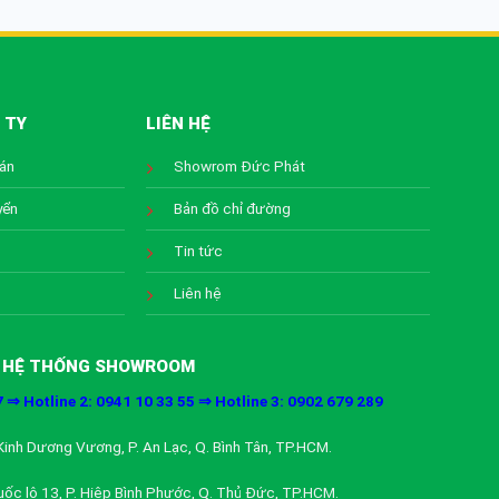
 TY
LIÊN HỆ
oán
Showrom Đức Phát
yển
Bản đồ chỉ đường
Tin tức
Liên hệ
HỆ THỐNG SHOWROOM
7 ⇒ Hotline 2: 0941 10 33 55 ⇒ Hotline 3: 0902 679 289
inh Dương Vương, P. An Lạc, Q. Bình Tân, TP.HCM.
ốc lộ 13, P. Hiệp Bình Phước, Q. Thủ Đức, TP.HCM.