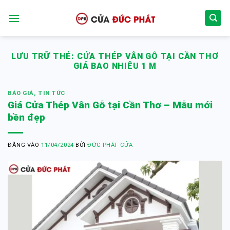
Bỏ
qua
nội
dung
LƯU TRỮ THẺ:
CỬA THÉP VÂN GỖ TẠI CẦN THƠ
GIÁ BAO NHIÊU 1 M
BÁO GIÁ
,
TIN TỨC
Giá Cửa Thép Vân Gỗ tại Cần Thơ – Mẫu mới
bền đẹp
ĐĂNG VÀO
11/04/2024
BỞI
ĐỨC PHÁT CỬA