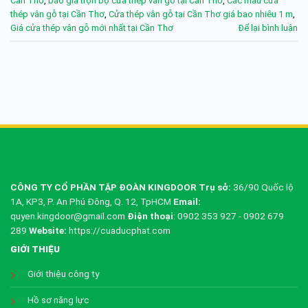
Cần Thơ
,
báo giá trọn bộ cửa thép vân gỗ tại Cần Thơ
,
Các mẫu cửa
thép vân gỗ tại Cần Thơ
,
Cửa thép vân gỗ tại Cần Thơ giá bao nhiêu 1 m
,
Giá cửa thép vân gỗ mới nhất tại Cần Thơ
Để lại bình luận
CÔNG TY CỔ PHẦN TẬP ĐOÀN KINGDOOR
Trụ sở:
36/90 Quốc lộ
1A, KP3, P. An Phú Đông, Q. 12, TpHCM
Email:
quyen.kingdoor@gmail.com
Điện thoại
: 0902 353 927 - 0902 679
289
Website:
https://cuaducphat.com
GIỚI THIỆU
Giới thiệu công ty
Hồ sơ năng lực