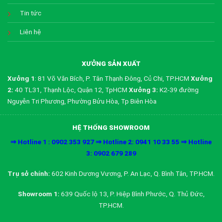
Tin tức
Liên hệ
XƯỞNG SẢN XUẤT
Xưởng 1
: 81 Võ Văn Bích, P. Tân Thạnh Đông, Củ Chi, TP.HCM
Xưởng
2:
40 TL31, Thạnh Lộc, Quận 12, TpHCM
Xưởng 3:
K2-39 đường
Nguyễn Tri Phương, Phường Bửu Hòa, Tp Biên Hòa
HỆ THỐNG SHOWROOM
⇒ Hotline 1 : 0902 353 927 ⇒ Hotline 2: 0941 10 33 55 ⇒ Hotline
3: 0902 679 289
Trụ sở chính:
602 Kinh Dương Vương, P. An Lạc, Q. Bình Tân, TP.HCM.
Showroom 1:
639 Quốc lộ 13, P. Hiệp Bình Phước, Q. Thủ Đức,
TP.HCM.