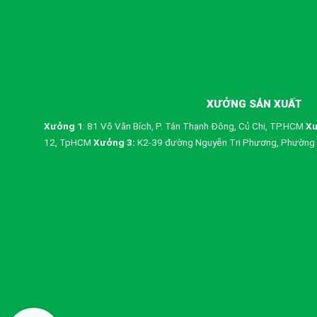
XƯỞNG SẢN XUẤT
Xưởng 1
: 81 Võ Văn Bích, P. Tân Thạnh Đông, Củ Chi, TP.HCM
Xư
12, TpHCM
Xưởng 3:
K2-39 đường Nguyễn Tri Phương, Phường 