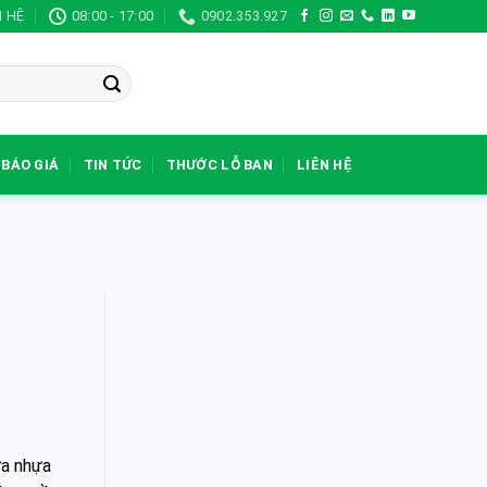
N HỆ
08:00 - 17:00
0902.353.927
BÁO GIÁ
TIN TỨC
THƯỚC LỖ BAN
LIÊN HỆ
ửa nhựa