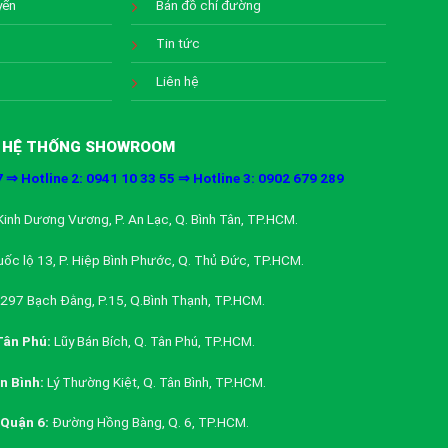
yển
Bản đồ chỉ đường
Tin tức
Liên hệ
HỆ THỐNG SHOWROOM
7 ⇒ Hotline 2: 0941 10 33 55 ⇒ Hotline 3: 0902 679 289
inh Dương Vương, P. An Lạc, Q. Bình Tân, TP.HCM.
ốc lộ 13, P. Hiệp Bình Phước, Q. Thủ Đức, TP.HCM.
297 Bạch Đằng, P.15, Q.Bình Thạnh, TP.HCM.
ân Phú:
Lũy Bán Bích, Q. Tân Phú, TP.HCM.
 Bình:
Lý Thường Kiệt, Q. Tân Bình, TP.HCM.
Quận 6:
Đường Hồng Bàng, Q. 6, TP.HCM.