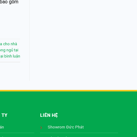
 (bao gồm
a cho nhà
ng ngủ tại
lại bình luận
 TY
LIÊN HỆ
oán
Showrom Đức Phát