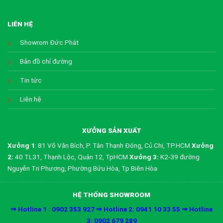
LIÊN HỆ
Showrom Đức Phát
Bản đồ chỉ đường
Tin tức
Liên hệ
XƯỞNG SẢN XUẤT
Xưởng 1
: 81 Võ Văn Bích, P. Tân Thạnh Đông, Củ Chi, TP.HCM
Xưởng
2:
40 TL31, Thạnh Lộc, Quận 12, TpHCM
Xưởng 3:
K2-39 đường
Nguyễn Tri Phương, Phường Bửu Hòa, Tp Biên Hòa
HỆ THỐNG SHOWROOM
⇒ Hotline 1 : 0902 353 927 ⇒ Hotline 2: 0941 10 33 55 ⇒ Hotline
3: 0902 679 289