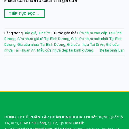
khách còn chưa rõ cách tính giá cửa
TIẾP TỤC ĐỌC
→
Đăng trong
Báo giá
,
Tin tức
|
Được gắn thẻ
Cửa nhựa cao cấp Tại Bình
Dương
,
Cửa nhựa giá rẻ Tại Bình Dương
,
Giá cửa nhựa mới nhất Tại Bình
Dương
,
Giá cửa nhựa Tại Bình Dương
,
Giá cửa nhựa Tại Dĩ An
,
Giá cửa
nhựa Tại Thuận An
,
Mẫu cửa nhựa đẹp tại bình dương
Để lại bình luận
CÔNG TY CỔ PHẦN TẬP ĐOÀN KINGDOOR
Trụ sở:
36/90 Quốc lộ
1A, KP3, P. An Phú Đông, Q. 12, TpHCM
Email:
quyen.kingdoor@gmail.com
Điện thoại
: 0902 353 927 - 0902 679