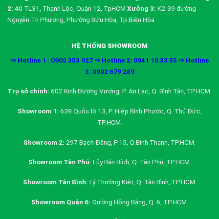
2:
40 TL31, Thạnh Lộc, Quận 12, TpHCM
Xưởng 3:
K2-39 đường
Nguyễn Tri Phương, Phường Bửu Hòa, Tp Biên Hòa
HỆ THỐNG SHOWROOM
⇒ Hotline 1 : 0902 353 927 ⇒ Hotline 2: 0941 10 33 55 ⇒ Hotline
3: 0902 679 289
Trụ sở chính:
602 Kinh Dương Vương, P. An Lạc, Q. Bình Tân, TP.HCM.
Showroom 1:
639 Quốc lộ 13, P. Hiệp Bình Phước, Q. Thủ Đức,
TP.HCM.
Showroom 2:
297 Bạch Đằng, P.15, Q.Bình Thạnh, TP.HCM.
Showroom Tân Phú:
Lũy Bán Bích, Q. Tân Phú, TP.HCM.
Showroom Tân Bình:
Lý Thường Kiệt, Q. Tân Bình, TP.HCM.
Showroom Quận 6:
Đường Hồng Bàng, Q. 6, TP.HCM.