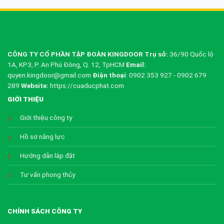
CÔNG TY CỔ PHẦN TẬP ĐOÀN KINGDOOR
Trụ sở:
36/90 Quốc lộ
1A, KP3, P. An Phú Đông, Q. 12, TpHCM
Email:
quyen.kingdoor@gmail.com
Điện thoại
: 0902 353 927 - 0902 679
289
Website:
https://cuaducphat.com
GIỚI THIỆU
Giới thiệu công ty
Hồ sơ năng lực
Hướng dẫn lắp đặt
Tư vấn phong thủy
CHÍNH SÁCH CÔNG TY