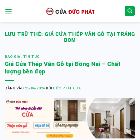
Bỏ
qua
nội
dung
LƯU TRỮ THẺ:
GIÁ CỬA THÉP VÂN GỖ TẠI TRẢNG
BOM
BÁO GIÁ
,
TIN TỨC
Giá Cửa Thép Vân Gỗ tại Đồng Nai – Chất
lượng bền đẹp
ĐĂNG VÀO
25/04/2024
BỞI
ĐỨC PHÁT CỬA