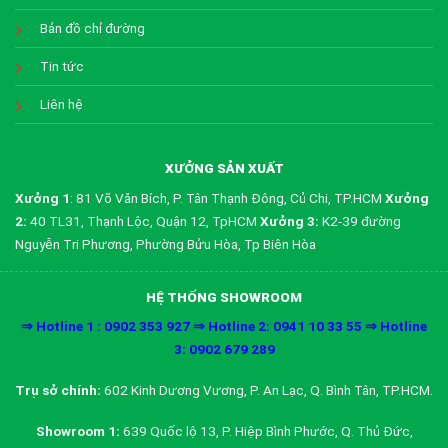
Bản đồ chỉ đường
Tin tức
Liên hệ
XƯỞNG SẢN XUẤT
Xưởng 1
: 81 Võ Văn Bích, P. Tân Thạnh Đông, Củ Chi, TP.HCM
Xưởng
2:
40 TL31, Thạnh Lộc, Quận 12, TpHCM
Xưởng 3:
K2-39 đường
Nguyễn Tri Phương, Phường Bửu Hòa, Tp Biên Hòa
HỆ THỐNG SHOWROOM
⇒ Hotline 1 : 0902 353 927 ⇒ Hotline 2: 0941 10 33 55 ⇒ Hotline
3: 0902 679 289
Trụ sở chính:
602 Kinh Dương Vương, P. An Lạc, Q. Bình Tân, TP.HCM.
Showroom 1:
639 Quốc lộ 13, P. Hiệp Bình Phước, Q. Thủ Đức,