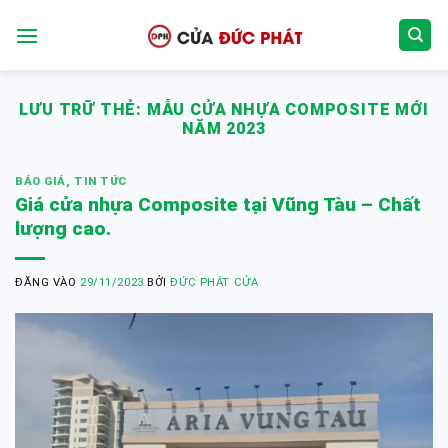
Bỏ
qua
nội
dung
LƯU TRỮ THẺ:
MẪU CỬA NHỰA COMPOSITE MỚI
NĂM 2023
BÁO GIÁ
,
TIN TỨC
Giá cửa nhựa Composite tại Vũng Tàu – Chất
lượng cao.
ĐĂNG VÀO
29/11/2023
BỞI
ĐỨC PHÁT CỬA