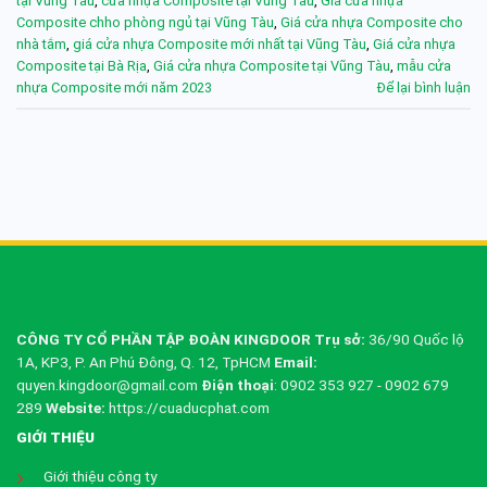
tại Vũng Tàu
,
cửa nhựa Composite tại Vũng Tàu
,
Giá cửa nhựa
Composite chho phòng ngủ tại Vũng Tàu
,
Giá cửa nhựa Composite cho
nhà tắm
,
giá cửa nhựa Composite mới nhất tại Vũng Tàu
,
Giá cửa nhựa
Composite tại Bà Rịa
,
Giá cửa nhựa Composite tại Vũng Tàu
,
mẫu cửa
nhựa Composite mới năm 2023
Để lại bình luận
CÔNG TY CỔ PHẦN TẬP ĐOÀN KINGDOOR
Trụ sở:
36/90 Quốc lộ
1A, KP3, P. An Phú Đông, Q. 12, TpHCM
Email:
quyen.kingdoor@gmail.com
Điện thoại
: 0902 353 927 - 0902 679
289
Website:
https://cuaducphat.com
GIỚI THIỆU
Giới thiệu công ty