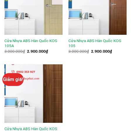
Cửa Nhựa ABS Hàn Quốc KOS
Cửa Nhựa ABS Hàn Quốc KOS
105A
105
Giá
Giá
Giá
Giá
3.000.000
₫
2.900.000
₫
3.000.000
₫
2.900.000
₫
gốc
hiện
gốc
hiện
là:
tại
là:
tại
3.000.000₫.
là:
3.000.000₫.
là:
2.900.000₫.
2.900.000
Giảm giá!
Cửa Nhựa ABS Hàn Quốc KOS