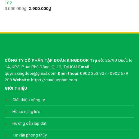
102
Giá
Giá
3.000.000
₫
2.900.000
₫
gốc
hiện
là:
tại
3.000.000₫.
là:
2.900.000₫.
CÔNG TY CỔ PHẦN TẬP ĐOÀN KINGDOOR
Trụ sở:
36/90 Quốc lộ
1A, KP3, P. An Phú Đông, Q. 12, TpHCM
Email:
quyen.kingdoor@gmail.com
Điện thoại
: 0902 353 927 - 0902 679
289
Website:
https://cuaducphat.com
GIỚI THIỆU
Giới thiệu công ty
Hồ sơ năng lực
Hướng dẫn lắp đặt
Tư vấn phong thủy