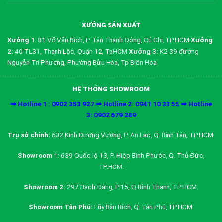
XƯỞNG SẢN XUẤT
Xưởng 1
: 81 Võ Văn Bích, P. Tân Thạnh Đông, Củ Chi, TP.HCM
Xưởng
2:
40 TL31, Thạnh Lộc, Quận 12, TpHCM
Xưởng 3:
K2-39 đường
Nguyễn Tri Phương, Phường Bửu Hòa, Tp Biên Hòa
HỆ THỐNG SHOWROOM
⇒ Hotline 1 : 0902 353 927 ⇒ Hotline 2: 0941 10 33 55 ⇒ Hotline
3: 0902 679 289
Trụ sở chính:
602 Kinh Dương Vương, P. An Lạc, Q. Bình Tân, TP.HCM.
Showroom 1:
639 Quốc lộ 13, P. Hiệp Bình Phước, Q. Thủ Đức,
TP.HCM.
Showroom 2:
297 Bạch Đằng, P.15, Q.Bình Thạnh, TP.HCM.
Showroom Tân Phú:
Lũy Bán Bích, Q. Tân Phú, TP.HCM.