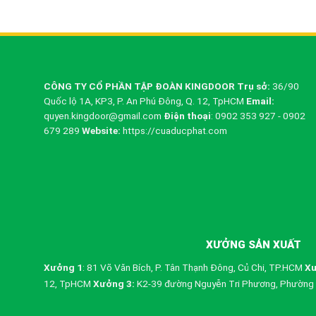
CÔNG TY CỔ PHẦN TẬP ĐOÀN KINGDOOR
Trụ sở:
36/90
Quốc lộ 1A, KP3, P. An Phú Đông, Q. 12, TpHCM
Email:
quyen.kingdoor@gmail.com
Điện thoại
: 0902 353 927 - 0902
679 289
Website:
https://cuaducphat.com
XƯỞNG SẢN XUẤT
Xưởng 1
: 81 Võ Văn Bích, P. Tân Thạnh Đông, Củ Chi, TP.HCM
Xư
12, TpHCM
Xưởng 3:
K2-39 đường Nguyễn Tri Phương, Phường 