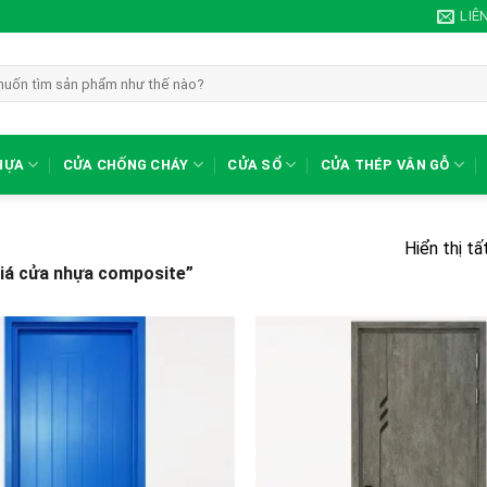
LIÊ
HỰA
CỬA CHỐNG CHÁY
CỬA SỔ
CỬA THÉP VÂN GỖ
Hiển thị tấ
iá cửa nhựa composite”