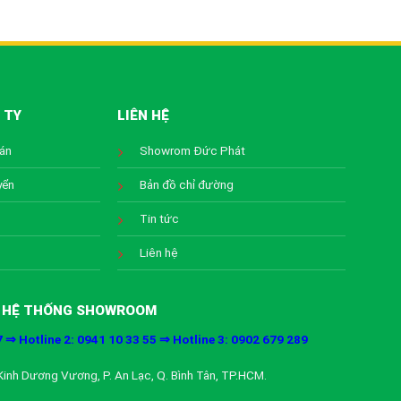
 TY
LIÊN HỆ
oán
Showrom Đức Phát
yển
Bản đồ chỉ đường
Tin tức
Liên hệ
HỆ THỐNG SHOWROOM
7 ⇒ Hotline 2: 0941 10 33 55 ⇒ Hotline 3: 0902 679 289
inh Dương Vương, P. An Lạc, Q. Bình Tân, TP.HCM.