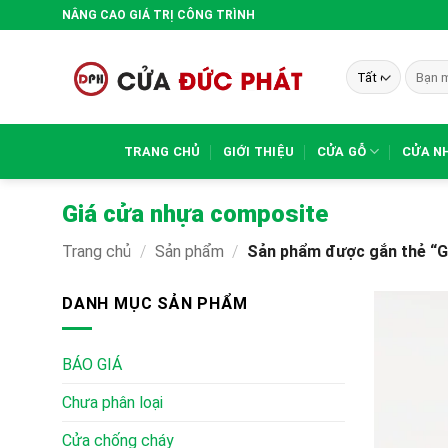
Bỏ
NÂNG CAO GIÁ TRỊ CÔNG TRÌNH
qua
nội
Tìm
dung
kiếm:
TRANG CHỦ
GIỚI THIỆU
CỬA GỖ
CỬA N
Giá cửa nhựa composite
Trang chủ
/
Sản phẩm
/
Sản phẩm được gắn thẻ “G
DANH MỤC SẢN PHẨM
BÁO GIÁ
Chưa phân loại
Cửa chống cháy