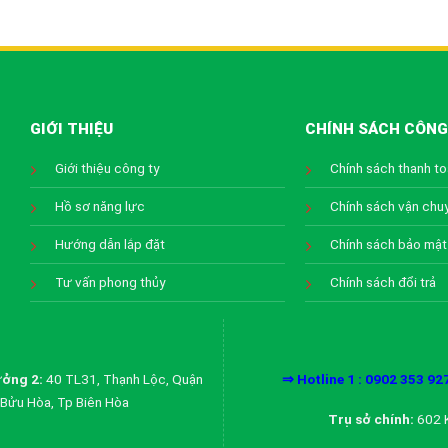
GIỚI THIỆU
CHÍNH SÁCH CÔNG
Giới thiệu công ty
Chính sách thanh t
Hồ sơ năng lực
Chính sách vận chu
Hướng dẫn lắp đặt
Chính sách bảo mật
Tư vấn phong thủy
Chính sách đổi trả
ởng 2:
40 TL31, Thạnh Lộc, Quận
⇒ Hotline 1 : 0902 353 92
Bửu Hòa, Tp Biên Hòa
Trụ sở chính:
602 K