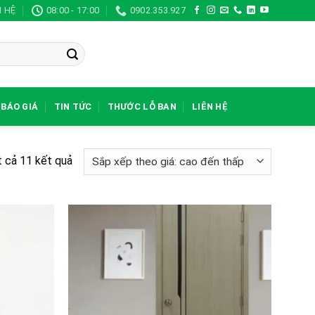
N HỆ
08:00 - 17:00
0902.353.927
BÁO GIÁ
TIN TỨC
THƯỚC LỖ BAN
LIÊN HỆ
Đã
t cả 11 kết quả
sắp
xếp
theo
giá:
cao
đến
thấp