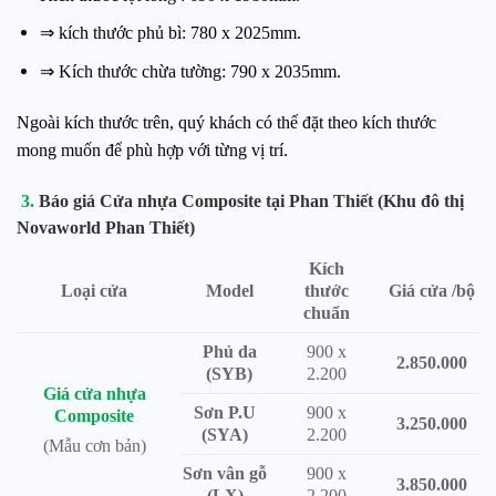
⇒ kích thước phủ bì: 780 x 2025mm.
⇒ Kích thước chừa tường: 790 x 2035mm.
Ngoài kích thước trên, quý khách có thể đặt theo kích thước
mong muốn để phù hợp với từng vị trí.
3.
Báo giá Cửa nhựa Composite tại Phan Thiết (Khu đô thị
Novaworld Phan Thiết)
Kích
Loại cửa
Model
thước
Giá cửa /bộ
chuẩn
Phủ da
900 x
2.850.000
(SYB)
2.200
Giá cửa nhựa
Sơn P.U
900 x
Composite
3.250.000
(SYA)
2.200
(Mẫu cơn bản)
Sơn vân gỗ
900 x
3.850.000
(LX)
2.200