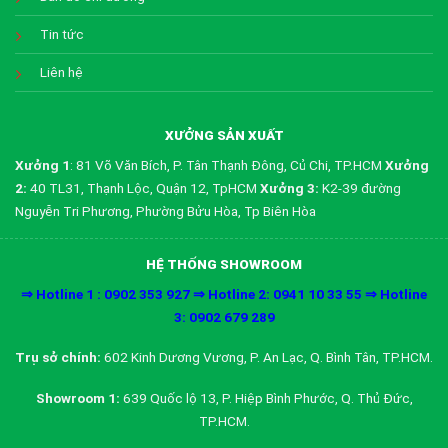
Tin tức
Liên hệ
XƯỞNG SẢN XUẤT
Xưởng 1
: 81 Võ Văn Bích, P. Tân Thạnh Đông, Củ Chi, TP.HCM
Xưởng
2:
40 TL31, Thạnh Lộc, Quận 12, TpHCM
Xưởng 3:
K2-39 đường
Nguyễn Tri Phương, Phường Bửu Hòa, Tp Biên Hòa
HỆ THỐNG SHOWROOM
⇒ Hotline 1 : 0902 353 927 ⇒ Hotline 2: 0941 10 33 55 ⇒ Hotline
3: 0902 679 289
Trụ sở chính:
602 Kinh Dương Vương, P. An Lạc, Q. Bình Tân, TP.HCM.
Showroom 1:
639 Quốc lộ 13, P. Hiệp Bình Phước, Q. Thủ Đức,
TP.HCM.