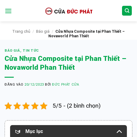
Bỏ
qua
nội
dung
Trang chủ
/
Báo giá
/
Cửa Nhựa Composite tại Phan Thiết –
Novaworld Phan Thiết
BÁO GIÁ
,
TIN TỨC
Cửa Nhựa Composite tại Phan Thiết –
Novaworld Phan Thiết
ĐĂNG VÀO
20/12/2023
BỞI
ĐỨC PHÁT CỬA
5/5 - (2 bình chọn)
Mục lục