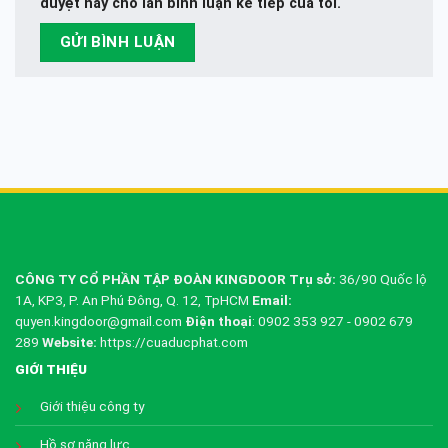
duyệt này cho lần bình luận kế tiếp của tôi.
CÔNG TY CỔ PHẦN TẬP ĐOÀN KINGDOOR
Trụ sở:
36/90 Quốc lộ
1A, KP3, P. An Phú Đông, Q. 12, TpHCM
Email:
quyen.kingdoor@gmail.com
Điện thoại
: 0902 353 927 - 0902 679
289
Website:
https://cuaducphat.com
GIỚI THIỆU
Giới thiệu công ty
Hồ sơ năng lực