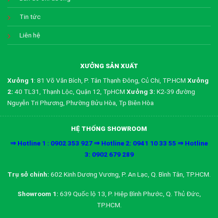
Tin tức
Liên hệ
XƯỞNG SẢN XUẤT
Xưởng 1
: 81 Võ Văn Bích, P. Tân Thạnh Đông, Củ Chi, TP.HCM
Xưởng
2:
40 TL31, Thạnh Lộc, Quận 12, TpHCM
Xưởng 3:
K2-39 đường
Nguyễn Tri Phương, Phường Bửu Hòa, Tp Biên Hòa
HỆ THỐNG SHOWROOM
⇒ Hotline 1 : 0902 353 927 ⇒ Hotline 2: 0941 10 33 55 ⇒ Hotline
3: 0902 679 289
Trụ sở chính:
602 Kinh Dương Vương, P. An Lạc, Q. Bình Tân, TP.HCM.
Showroom 1:
639 Quốc lộ 13, P. Hiệp Bình Phước, Q. Thủ Đức,
TP.HCM.