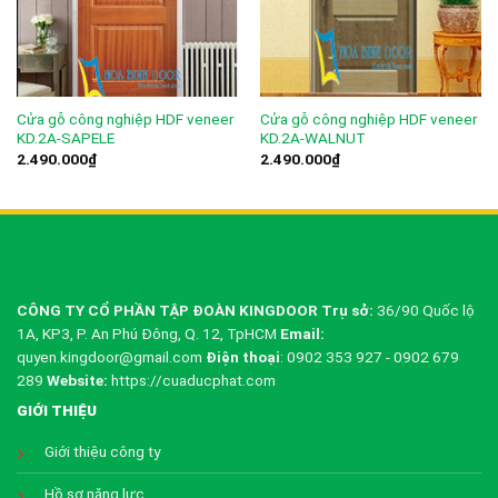
Cửa gỗ công nghiệp HDF veneer
Cửa gỗ công nghiệp HDF veneer
KD.2A-SAPELE
KD.2A-WALNUT
2.490.000
₫
2.490.000
₫
CÔNG TY CỔ PHẦN TẬP ĐOÀN KINGDOOR
Trụ sở:
36/90 Quốc lộ
1A, KP3, P. An Phú Đông, Q. 12, TpHCM
Email:
quyen.kingdoor@gmail.com
Điện thoại
: 0902 353 927 - 0902 679
289
Website:
https://cuaducphat.com
GIỚI THIỆU
Giới thiệu công ty
Hồ sơ năng lực