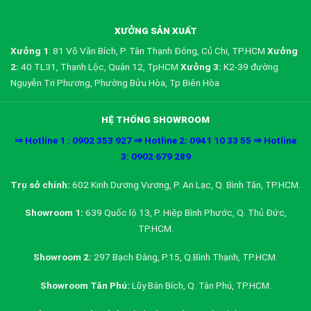
XƯỞNG SẢN XUẤT
Xưởng 1
: 81 Võ Văn Bích, P. Tân Thạnh Đông, Củ Chi, TP.HCM
Xưởng
2:
40 TL31, Thạnh Lộc, Quận 12, TpHCM
Xưởng 3:
K2-39 đường
Nguyễn Tri Phương, Phường Bửu Hòa, Tp Biên Hòa
HỆ THỐNG SHOWROOM
⇒ Hotline 1 : 0902 353 927 ⇒ Hotline 2: 0941 10 33 55 ⇒ Hotline
3: 0902 679 289
Trụ sở chính:
602 Kinh Dương Vương, P. An Lạc, Q. Bình Tân, TP.HCM.
Showroom 1:
639 Quốc lộ 13, P. Hiệp Bình Phước, Q. Thủ Đức,
TP.HCM.
Showroom 2:
297 Bạch Đằng, P.15, Q.Bình Thạnh, TP.HCM.
Showroom Tân Phú:
Lũy Bán Bích, Q. Tân Phú, TP.HCM.