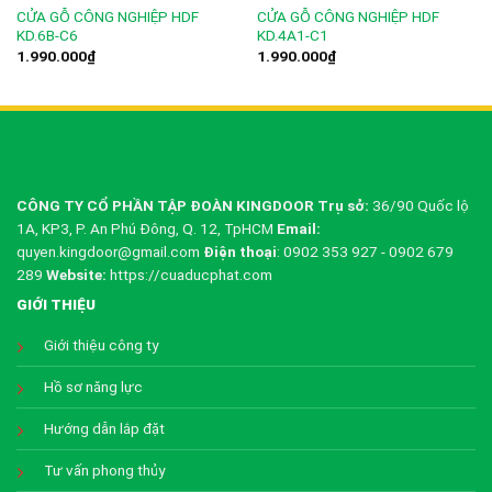
CỬA GỖ CÔNG NGHIỆP HDF
CỬA GỖ CÔNG NGHIỆP HDF
KD.6B-C6
KD.4A1-C1
1.990.000
₫
1.990.000
₫
CÔNG TY CỔ PHẦN TẬP ĐOÀN KINGDOOR
Trụ sở:
36/90 Quốc lộ
1A, KP3, P. An Phú Đông, Q. 12, TpHCM
Email:
quyen.kingdoor@gmail.com
Điện thoại
: 0902 353 927 - 0902 679
289
Website:
https://cuaducphat.com
GIỚI THIỆU
Giới thiệu công ty
Hồ sơ năng lực
Hướng dẫn lắp đặt
Tư vấn phong thủy