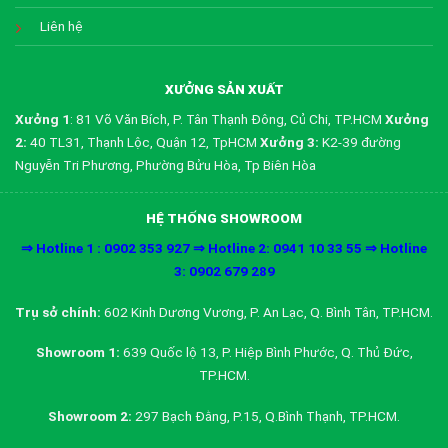
Liên hệ
XƯỞNG SẢN XUẤT
Xưởng 1
: 81 Võ Văn Bích, P. Tân Thạnh Đông, Củ Chi, TP.HCM
Xưởng
2:
40 TL31, Thạnh Lộc, Quận 12, TpHCM
Xưởng 3:
K2-39 đường
Nguyễn Tri Phương, Phường Bửu Hòa, Tp Biên Hòa
HỆ THỐNG SHOWROOM
⇒ Hotline 1 : 0902 353 927 ⇒ Hotline 2: 0941 10 33 55 ⇒ Hotline
3: 0902 679 289
Trụ sở chính:
602 Kinh Dương Vương, P. An Lạc, Q. Bình Tân, TP.HCM.
Showroom 1:
639 Quốc lộ 13, P. Hiệp Bình Phước, Q. Thủ Đức,
TP.HCM.
Showroom 2:
297 Bạch Đằng, P.15, Q.Bình Thạnh, TP.HCM.