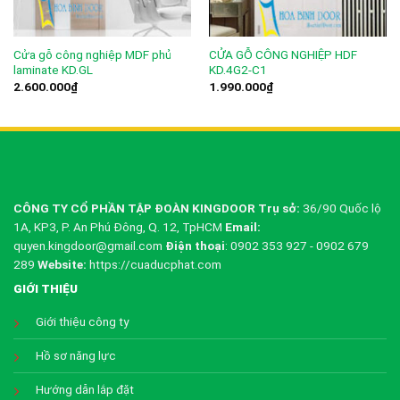
Cửa gỗ công nghiệp MDF phủ
CỬA GỖ CÔNG NGHIỆP HDF
laminate KD.GL
KD.4G2-C1
2.600.000
₫
1.990.000
₫
CÔNG TY CỔ PHẦN TẬP ĐOÀN KINGDOOR
Trụ sở:
36/90 Quốc lộ
1A, KP3, P. An Phú Đông, Q. 12, TpHCM
Email:
quyen.kingdoor@gmail.com
Điện thoại
: 0902 353 927 - 0902 679
289
Website:
https://cuaducphat.com
GIỚI THIỆU
Giới thiệu công ty
Hồ sơ năng lực
Hướng dẫn lắp đặt