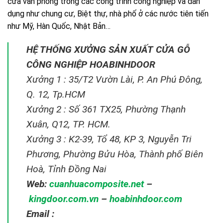
cửa văn phòng trong các công trình công nghiệp và dân
dụng như chung cư, Biệt thự, nhà phố ở các nước tiên tiến
như Mỹ, Hàn Quốc, Nhật Bản…
HỆ THỐNG XƯỞNG SẢN XUẤT CỬA GỖ
CÔNG NGHIỆP HOABINHDOOR
Xưởng 1 : 35/T2 Vườn Lài, P. An Phú Đông,
Q. 12, Tp.HCM
Xưởng 2 : Số 361 TX25, Phường Thạnh
Xuân, Q12, TP. HCM.
Xưởng 3 : K2-39, Tổ 48, KP 3, Nguyễn Tri
Phương, Phường Bửu Hòa, Thành phố Biên
Hoà, Tỉnh Đồng Nai
Web:
cuanhuacomposite.net
–
kingdoor.com.vn
–
hoabinhdoor.com
Email :