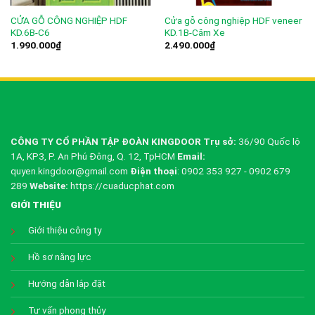
CỬA GỖ CÔNG NGHIỆP HDF
Cửa gỗ công nghiệp HDF veneer
KD.6B-C6
KD.1B-Căm Xe
1.990.000
₫
2.490.000
₫
CÔNG TY CỔ PHẦN TẬP ĐOÀN KINGDOOR
Trụ sở:
36/90 Quốc lộ
1A, KP3, P. An Phú Đông, Q. 12, TpHCM
Email:
quyen.kingdoor@gmail.com
Điện thoại
: 0902 353 927 - 0902 679
289
Website:
https://cuaducphat.com
GIỚI THIỆU
Giới thiệu công ty
Hồ sơ năng lực
Hướng dẫn lắp đặt
Tư vấn phong thủy