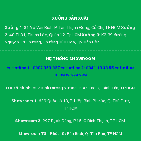
XƯỞNG SẢN XUẤT
Xưởng 1
: 81 Võ Văn Bích, P. Tân Thạnh Đông, Củ Chi, TP.HCM
Xưởng
2:
40 TL31, Thạnh Lộc, Quận 12, TpHCM
Xưởng 3:
K2-39 đường
Nguyễn Tri Phương, Phường Bửu Hòa, Tp Biên Hòa
HỆ THỐNG SHOWROOM
⇒ Hotline 1 : 0902 353 927 ⇒ Hotline 2: 0941 10 33 55 ⇒ Hotline
3: 0902 679 289
Trụ sở chính:
602 Kinh Dương Vương, P. An Lạc, Q. Bình Tân, TP.HCM.
Showroom 1:
639 Quốc lộ 13, P. Hiệp Bình Phước, Q. Thủ Đức,
TP.HCM.
Showroom 2:
297 Bạch Đằng, P.15, Q.Bình Thạnh, TP.HCM.
Showroom Tân Phú:
Lũy Bán Bích, Q. Tân Phú, TP.HCM.