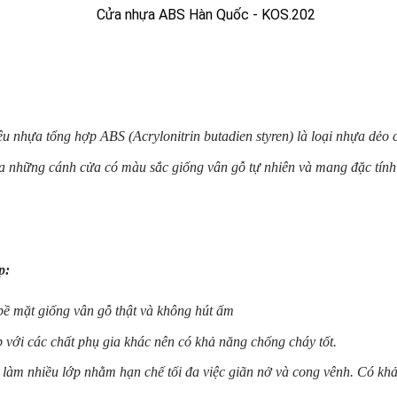
ệu nhựa tổng hợp ABS (Acrylonitrin butadien styren) là loại nhựa dẻo
ra những cánh cửa có màu sắc giống vân gỗ tự nhiên và mang đặc tín
p:
ề mặt giống vân gỗ thật và không hút ấm
p với các chất phụ gia khác nên có khả năng chống cháy tốt.
làm nhiều lớp nhằm hạn chế tối đa việc giãn nở và cong vênh. Có khả