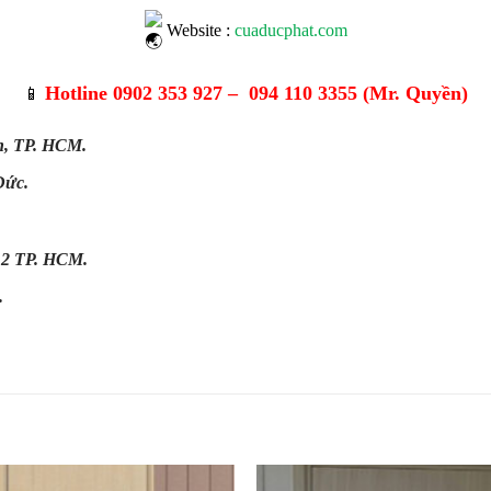
Website :
cuaducphat.com
Hotline
0902 353 927
–
094 110 3355
(Mr. Quyền)
📱
n
,
TP. HCM
.
Đức
.
.2
TP. HCM
.
.