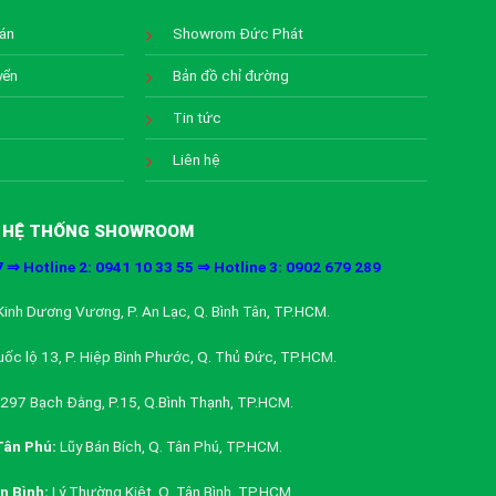
oán
Showrom Đức Phát
yển
Bản đồ chỉ đường
Tin tức
Liên hệ
HỆ THỐNG SHOWROOM
7 ⇒ Hotline 2: 0941 10 33 55 ⇒ Hotline 3: 0902 679 289
inh Dương Vương, P. An Lạc, Q. Bình Tân, TP.HCM.
ốc lộ 13, P. Hiệp Bình Phước, Q. Thủ Đức, TP.HCM.
297 Bạch Đằng, P.15, Q.Bình Thạnh, TP.HCM.
ân Phú:
Lũy Bán Bích, Q. Tân Phú, TP.HCM.
 Bình:
Lý Thường Kiệt, Q. Tân Bình, TP.HCM.