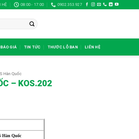
N HỆ
08:00 - 17:00
0902.353.927
BÁO GIÁ
TIN TỨC
THƯỚC LỖ BAN
LIÊN HỆ
S Hàn Quốc
C – KOS.202
S Hàn Quốc