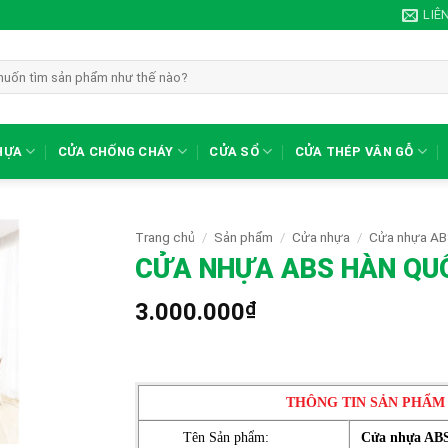
LIÊ
HỰA
CỬA CHỐNG CHÁY
CỬA SỔ
CỬA THÉP VÂN GỖ
Trang chủ
/
Sản phẩm
/
Cửa nhựa
/
Cửa nhựa AB
CỬA NHỰA ABS HÀN QUỐ
3.000.000
₫
THÔNG TIN SẢN PHẨM
Tên Sản phẩm:
Cửa nhựa AB