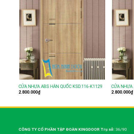
CỬA NHỰA ABS HÀN QUỐC KSD.116-K1129
CỬA NHỰA 
2.800.000
₫
2.800.000
₫
CÔNG TY CỔ PHẦN TẬP ĐOÀN KINGDOOR
Trụ sở:
36/90