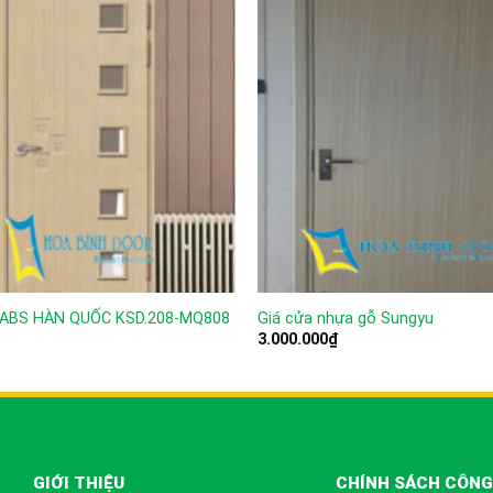
ABS HÀN QUỐC KSD.208-MQ808
Giá cửa nhựa gỗ Sungyu
3.000.000
₫
GIỚI THIỆU
CHÍNH SÁCH CÔNG