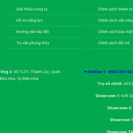
Giới thiệu công ty
Chính sách thanh t
Hồ sơ năng lực
Chính sách vận chu
Hướng dẫn lắp đặt
Chính sách bảo mật
Tư vấn phong thủy
Chính sách đổi trả
ởng 2:
40 TL31, Thạnh Lộc, Quận
⇒ Hotline 1 : 0902 353 92
Bửu Hòa, Tp Biên Hòa
Trụ sở chính:
602 K
Showroom 1:
639 Qu
Showroom 2:
Showroom T
Showroom Tân