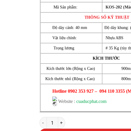
Mã Sản phẩm:
KOS-202 (Màu
THÔNG SỐ KỸ THUẬT
Độ dày cánh: 40 mm
Độ dày khung: 
Vật liệu chính:
Nhựa ABS
Trọng lượng
# 35 Kg (tùy th
KÍCH THƯỚC
Kích thước lớn (Rộng x Cao)
900m
Kích thước nhỏ (Rộng x Cao)
800m
Hotline
0902 353 927
–
094 110 3355
(M
Website :
cuaducphat.com
CỬA NHỰA ABS HÀN QUỐC - KOS.202 số lượ