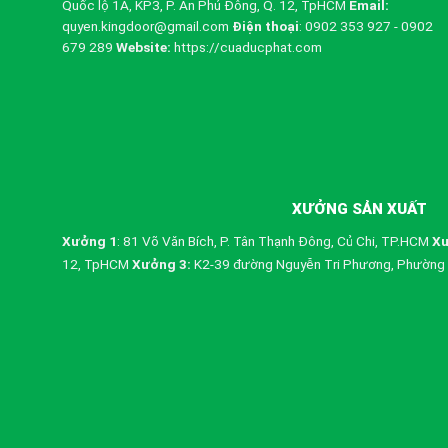
Quốc lộ 1A, KP3, P. An Phú Đông, Q. 12, TpHCM
Email:
quyen.kingdoor@gmail.com
Điện thoại
: 0902 353 927 - 0902
679 289
Website:
https://cuaducphat.com
XƯỞNG SẢN XUẤT
Xưởng 1
: 81 Võ Văn Bích, P. Tân Thạnh Đông, Củ Chi, TP.HCM
Xư
12, TpHCM
Xưởng 3:
K2-39 đường Nguyễn Tri Phương, Phường 