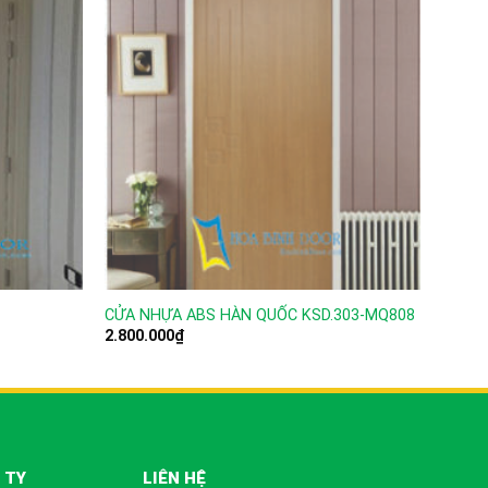
CỬA NHỰA ABS HÀN QUỐC KSD.303-MQ808
CỬA N
2.800.000
₫
2.800
 TY
LIÊN HỆ