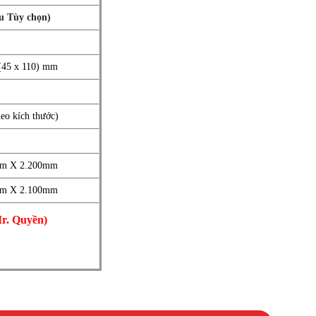
 Tùy chọn)
(45 x 110) mm
eo kích thước)
m X 2.200mm
m X 2.100mm
r. Quyền)
ng