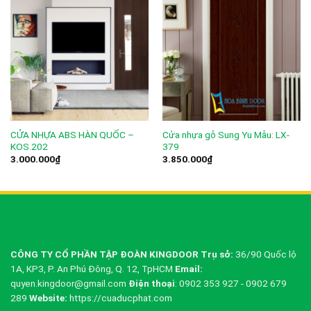
CỬA NHỰA ABS HÀN QUỐC –
Cửa nhựa gỗ Sung Yu Mẫu: LX-
KOS.202
379
3.000.000
₫
3.850.000
₫
CÔNG TY CỔ PHẦN TẬP ĐOÀN KINGDOOR
Trụ sở:
36/90 Quốc lộ
1A, KP3, P. An Phú Đông, Q. 12, TpHCM
Email:
quyen.kingdoor@gmail.com
Điện thoại
: 0902 353 927 - 0902 679
289
Website:
https://cuaducphat.com