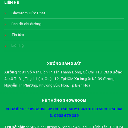
LIÊN HỆ
Showrom Đức Phát
Bản đồ chỉ đường
Tin tức
Liên hệ
XƯỞNG SẢN XUẤT
Xưởng 1
: 81 Võ Văn Bích, P. Tân Thạnh Đông, Củ Chi, TP.HCM
Xưởng
2:
40 TL31, Thạnh Lộc, Quận 12, TpHCM
Xưởng 3:
K2-39 đường
Nguyễn Tri Phương, Phường Bửu Hòa, Tp Biên Hòa
HỆ THỐNG SHOWROOM
⇒ Hotline 1 : 0902 353 927 ⇒ Hotline 2: 0941 10 33 55 ⇒ Hotline
3: 0902 679 289
Trụ sở chính:
602 Kinh Dương Vương, P. An Lạc, Q. Bình Tân, TP.HCM.