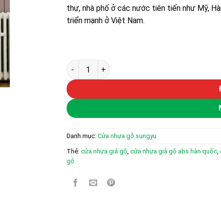
thự, nhà phố ở các nước tiên tiến như Mỹ, H
triển mạnh ở Việt Nam.
Cửa nhựa gỗ Sung Yu Mẫu: SYA-340 số lượn
Danh mục:
Cửa nhựa gỗ sungyu
Thẻ:
cửa nhựa giả gỗ
,
cửa nhựa giả gỗ abs hàn quốc
,
gỗ