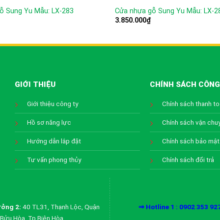
ỗ Sung Yu Mẫu: LX-283
Cửa nhựa gỗ Sung Yu Mẫu: LX-2
3.850.000
₫
GIỚI THIỆU
CHÍNH SÁCH CÔNG
Giới thiệu công ty
Chính sách thanh t
Hồ sơ năng lực
Chính sách vận chu
Hướng dẫn lắp đặt
Chính sách bảo mật
Tư vấn phong thủy
Chính sách đổi trả
ởng 2:
40 TL31, Thạnh Lộc, Quận
⇒ Hotline 1 : 0902 353 92
Bửu Hòa, Tp Biên Hòa