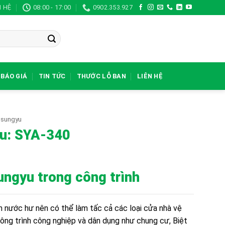
N HỆ
08:00 - 17:00
0902.353.927
BÁO GIÁ
TIN TỨC
THƯỚC LỖ BAN
LIÊN HỆ
 sungyu
u: SYA-340
ungyu
trong công trình
m nước hư nên có thể làm tấc cả các loại cửa nhà vệ
ông trình công nghiệp và dân dụng như chung cư, Biệt