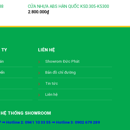
88
CỬA NHỰA ABS HÀN QUỐC KSD.305-K5300
Giá ta
2.800.000
₫
 TY
LIÊN HỆ
oán
Showrom Đức Phát
yển
Bản đồ chỉ đường
Tin tức
Liên hệ
HỆ THỐNG SHOWROOM
7 ⇒ Hotline 2: 0941 10 33 55 ⇒ Hotline 3: 0902 679 289