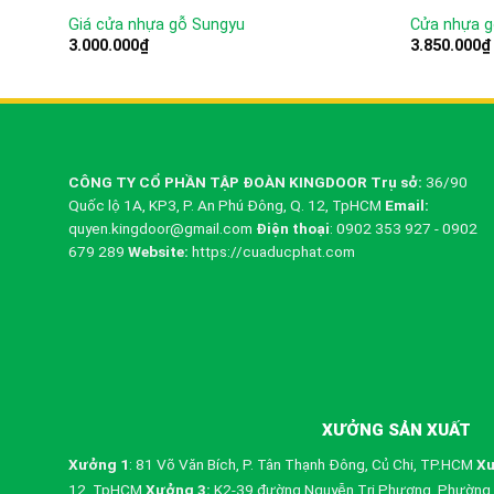
Giá cửa nhựa gỗ Sungyu
Cửa nhựa g
3.000.000
₫
3.850.000
₫
CÔNG TY CỔ PHẦN TẬP ĐOÀN KINGDOOR
Trụ sở:
36/90
Quốc lộ 1A, KP3, P. An Phú Đông, Q. 12, TpHCM
Email:
quyen.kingdoor@gmail.com
Điện thoại
: 0902 353 927 - 0902
679 289
Website:
https://cuaducphat.com
XƯỞNG SẢN XUẤT
Xưởng 1
: 81 Võ Văn Bích, P. Tân Thạnh Đông, Củ Chi, TP.HCM
Xư
12, TpHCM
Xưởng 3:
K2-39 đường Nguyễn Tri Phương, Phường 