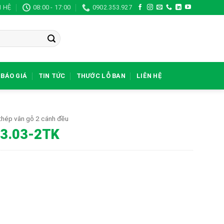
N HỆ
08:00 - 17:00
0902.353.927
BÁO GIÁ
TIN TỨC
THƯỚC LỖ BAN
LIÊN HỆ
thép vân gỗ 2 cánh đều
03.03-2TK