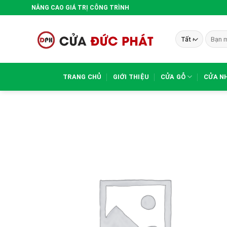
Bỏ
NÂNG CAO GIÁ TRỊ CÔNG TRÌNH
qua
nội
Tìm
dung
kiếm:
TRANG CHỦ
GIỚI THIỆU
CỬA GỖ
CỬA N