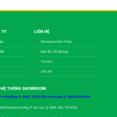
 TY
LIÊN HỆ
oán
Showrom Đức Phát
yển
Bản đồ chỉ đường
Tin tức
Liên hệ
HỆ THỐNG SHOWROOM
7 ⇒ Hotline 2: 0941 10 33 55 ⇒ Hotline 3: 0902 679 289
inh Dương Vương, P. An Lạc, Q. Bình Tân, TP.HCM.