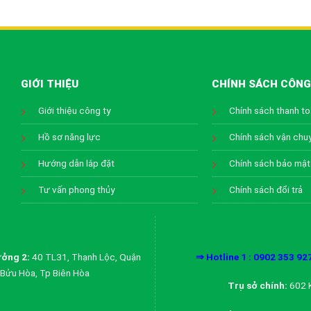
GIỚI THIỆU
CHÍNH SÁCH CÔNG
Giới thiệu công ty
Chính sách thanh t
Hồ sơ năng lực
Chính sách vận chu
Hướng dẫn lắp đặt
Chính sách bảo mật
Tư vấn phong thủy
Chính sách đổi trả
ởng 2:
40 TL31, Thạnh Lộc, Quận
⇒ Hotline 1 : 0902 353 92
Bửu Hòa, Tp Biên Hòa
Trụ sở chính:
602 K