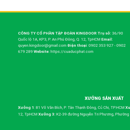
CÔNG TY CỔ PHẦN TẬP ĐOÀN KINGDOOR
Trụ sở:
36/90
Quốc lộ 1A, KP3, P. An Phú Đông, Q. 12, TpHCM
Email:
quyen.kingdoor@gmail.com
Điện thoại
: 0902 353 927 - 0902
679 289
Website:
https://cuaducphat.com
XƯỞNG SẢN XUẤT
Xưởng 1
: 81 Võ Văn Bích, P. Tân Thạnh Đông, Củ Chi, TP.HCM
Xư
12, TpHCM
Xưởng 3:
K2-39 đường Nguyễn Tri Phương, Phường 