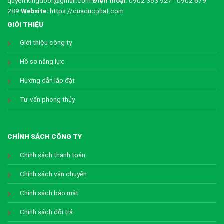
quyen.kingdoor@gmail.com
Điện thoại
: 0902 353 927 - 0902 679
289
Website:
https://cuaducphat.com
GIỚI THIỆU
Giới thiệu công ty
Hồ sơ năng lực
Hướng dẫn lắp đặt
Tư vấn phong thủy
CHÍNH SÁCH CÔNG TY
Chính sách thanh toán
Chính sách vận chuyển
Chính sách bảo mật
Chính sách đổi trả