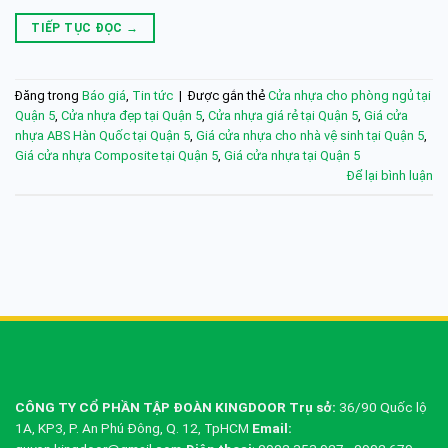
TIẾP TỤC ĐỌC
→
Đăng trong
Báo giá
,
Tin tức
|
Được gắn thẻ
Cửa nhựa cho phòng ngủ tại
Quận 5
,
Cửa nhựa đẹp tại Quận 5
,
Cửa nhựa giá rẻ tại Quận 5
,
Giá cửa
nhựa ABS Hàn Quốc tại Quận 5
,
Giá cửa nhựa cho nhà vệ sinh tại Quận 5
,
Giá cửa nhựa Composite tại Quận 5
,
Giá cửa nhựa tại Quận 5
Để lại bình luận
CÔNG TY CỔ PHẦN TẬP ĐOÀN KINGDOOR
Trụ sở:
36/90 Quốc lộ
1A, KP3, P. An Phú Đông, Q. 12, TpHCM
Email: