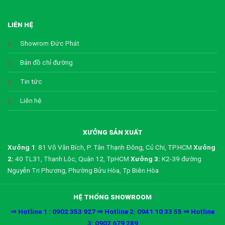
LIÊN HỆ
Showrom Đức Phát
Bản đồ chỉ đường
Tin tức
Liên hệ
XƯỞNG SẢN XUẤT
Xưởng 1
: 81 Võ Văn Bích, P. Tân Thạnh Đông, Củ Chi, TP.HCM
Xưởng
2:
40 TL31, Thạnh Lộc, Quận 12, TpHCM
Xưởng 3:
K2-39 đường
Nguyễn Tri Phương, Phường Bửu Hòa, Tp Biên Hòa
HỆ THỐNG SHOWROOM
⇒ Hotline 1 : 0902 353 927 ⇒ Hotline 2: 0941 10 33 55 ⇒ Hotline
3: 0902 679 289