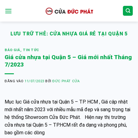
Bỏ
qua
nội
dung
LƯU TRỮ THẺ:
CỬA NHỰA GIÁ RẺ TẠI QUẬN 5
BÁO GIÁ
,
TIN TỨC
Giá cửa nhựa tại Quận 5 – Giá mới nhất Tháng
7/2023
ĐĂNG VÀO
11/07/2023
BỞI
ĐỨC PHÁT CỬA
Mục lục Giá cửa nhựa tại Quận 5 – TP. HCM , Giá cập nhật
mới nhất năm 2023 với nhiều mẫu mã đẹp và sang trọng tại
hệ thống Showroom Cửa Đức Phát. Hiện nay thị trường
cửa nhựa tại Quận 5 – TP.HCM rất đa dạng và phong phú,
bao gồm các dòng