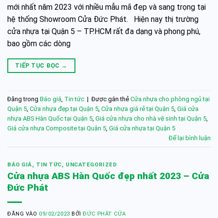
mới nhất năm 2023 với nhiều mẫu mã đẹp và sang trọng tại
hệ thống Showroom Cửa Đức Phát. Hiện nay thị trường
cửa nhựa tại Quận 5 – TP.HCM rất đa dạng và phong phú,
bao gồm các dòng
TIẾP TỤC ĐỌC
→
Đăng trong
Báo giá
,
Tin tức
|
Được gắn thẻ
Cửa nhựa cho phòng ngủ tại
Quận 5
,
Cửa nhựa đẹp tại Quận 5
,
Cửa nhựa giá rẻ tại Quận 5
,
Giá cửa
nhựa ABS Hàn Quốc tại Quận 5
,
Giá cửa nhựa cho nhà vệ sinh tại Quận 5
,
Giá cửa nhựa Composite tại Quận 5
,
Giá cửa nhựa tại Quận 5
Để lại bình luận
BÁO GIÁ
,
TIN TỨC
,
UNCATEGORIZED
Cửa nhựa ABS Hàn Quốc đẹp nhất 2023 – Cửa
Đức Phát
ĐĂNG VÀO
09/02/2023
BỞI
ĐỨC PHÁT CỬA