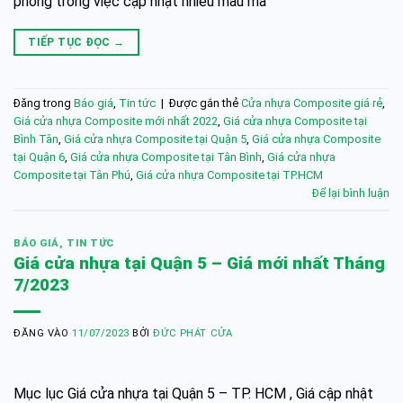
phong trong việc cập nhật nhiều mẫu mã
TIẾP TỤC ĐỌC
→
Đăng trong
Báo giá
,
Tin tức
|
Được gắn thẻ
Cửa nhựa Composite giá rẻ
,
Giá cửa nhựa Composite mới nhất 2022
,
Giá cửa nhựa Composite tại
Bình Tân
,
Giá cửa nhựa Composite tại Quận 5
,
Giá cửa nhựa Composite
tại Quận 6
,
Giá cửa nhựa Composite tại Tân Bình
,
Giá cửa nhựa
Composite tại Tân Phú
,
Giá cửa nhựa Composite tại TP.HCM
Để lại bình luận
BÁO GIÁ
,
TIN TỨC
Giá cửa nhựa tại Quận 5 – Giá mới nhất Tháng
7/2023
ĐĂNG VÀO
11/07/2023
BỞI
ĐỨC PHÁT CỬA
Mục lục Giá cửa nhựa tại Quận 5 – TP. HCM , Giá cập nhật