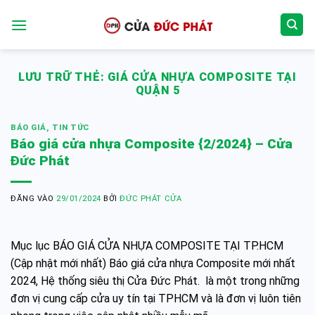
Bỏ
qua
nội
dung
LƯU TRỮ THẺ:
GIÁ CỬA NHỰA COMPOSITE TẠI
QUẬN 5
BÁO GIÁ
,
TIN TỨC
Báo giá cửa nhựa Composite {2/2024} – Cửa
Đức Phát
ĐĂNG VÀO
29/01/2024
BỞI
ĐỨC PHÁT CỬA
Mục lục BÁO GIÁ CỬA NHỰA COMPOSITE TẠI TP.HCM
(Cập nhật mới nhất) Báo giá cửa nhựa Composite mới nhất
2024, Hệ thống siêu thị Cửa Đức Phát. là một trong những
đơn vị cung cấp cửa uy tín tại TPHCM và là đơn vị luôn tiên