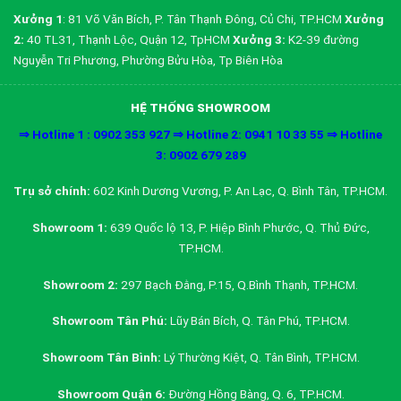
Xưởng 1
: 81 Võ Văn Bích, P. Tân Thạnh Đông, Củ Chi, TP.HCM
Xưởng
2:
40 TL31, Thạnh Lộc, Quận 12, TpHCM
Xưởng 3:
K2-39 đường
Nguyễn Tri Phương, Phường Bửu Hòa, Tp Biên Hòa
HỆ THỐNG SHOWROOM
⇒ Hotline 1 : 0902 353 927 ⇒ Hotline 2: 0941 10 33 55 ⇒ Hotline
3: 0902 679 289
Trụ sở chính:
602 Kinh Dương Vương, P. An Lạc, Q. Bình Tân, TP.HCM.
Showroom 1:
639 Quốc lộ 13, P. Hiệp Bình Phước, Q. Thủ Đức,
TP.HCM.
Showroom 2:
297 Bạch Đằng, P.15, Q.Bình Thạnh, TP.HCM.
Showroom Tân Phú:
Lũy Bán Bích, Q. Tân Phú, TP.HCM.
Showroom Tân Bình:
Lý Thường Kiệt, Q. Tân Bình, TP.HCM.
Showroom Quận 6:
Đường Hồng Bàng, Q. 6, TP.HCM.