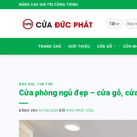
Bỏ
NÂNG CAO GIÁ TRỊ CÔNG TRÌNH
qua
nội
Tìm
dung
kiếm:
TRANG CHỦ
GIỚI THIỆU
CỬA GỖ
CỬA N
BÁO GIÁ
,
TIN TỨC
Cửa phòng ngủ đẹp – cửa gỗ, cử
ĐĂNG VÀO
01/03/2023
BỞI
ĐỨC PHÁT CỬA