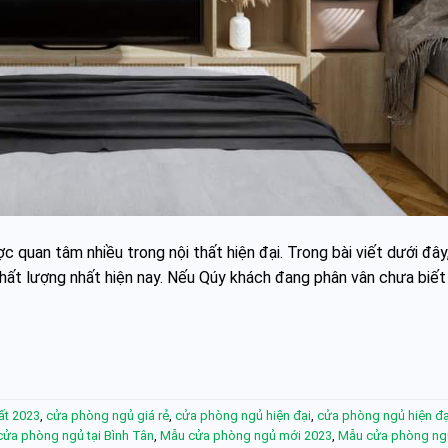
quan tâm nhiều trong nội thất hiện đại. Trong bài viết dưới đâ
hất lượng nhất hiện nay. Nếu Qúy khách đang phân vân chưa biết
ất 2023
,
cửa phòng ngủ giá rẻ
,
cửa phòng ngủ hiện đại
,
cửa phòng ngủ hiện đại
cửa phòng ngủ tại Bình Tân
,
Mẫu cửa phòng ngủ mới 2023
,
Mẫu cửa phòng ng