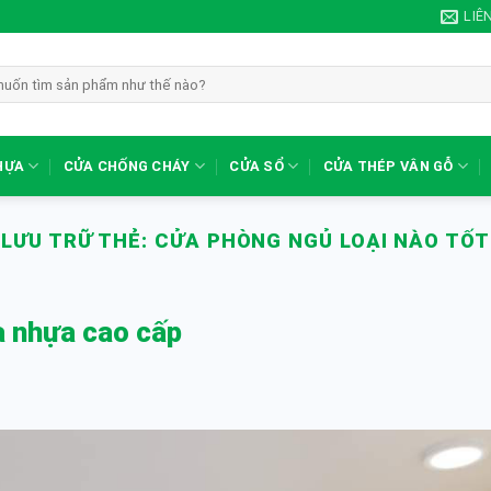
LIÊ
HỰA
CỬA CHỐNG CHÁY
CỬA SỔ
CỬA THÉP VÂN GỖ
LƯU TRỮ THẺ:
CỬA PHÒNG NGỦ LOẠI NÀO TỐT
a nhựa cao cấp