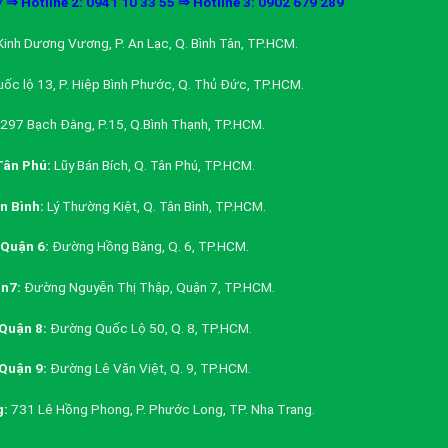
7 ⇒ Hotline 2: 0941 10 33 55 ⇒ Hotline 3: 0902 679 289
inh Dương Vương, P. An Lạc, Q. Bình Tân, TP.HCM.
ốc lộ 13, P. Hiệp Bình Phước, Q. Thủ Đức, TP.HCM.
297 Bạch Đằng, P.15, Q.Bình Thạnh, TP.HCM.
ân Phú:
Lũy Bán Bích, Q. Tân Phú, TP.HCM.
 Bình:
Lý Thường Kiệt, Q. Tân Bình, TP.HCM.
Quận 6:
Đường Hồng Bàng, Q. 6, TP.HCM.
n7:
Đường Nguyễn Thị Thập, Quận 7, TP.HCM.
Quận 8:
Đường Quốc Lộ 50, Q. 8, TP.HCM.
Quận 9:
Đường Lê Văn Việt, Q. 9, TP.HCM.
g:
731 Lê Hồng Phong, P. Phước Long, TP. Nha Trang.