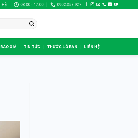
N HỆ
08:00 - 17:00
0902.353.927
BÁO GIÁ
TIN TỨC
THƯỚC LỖ BAN
LIÊN HỆ