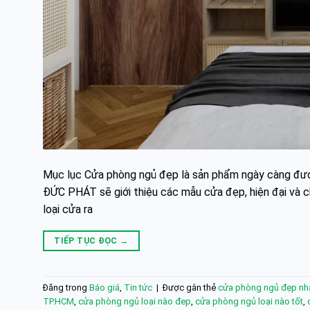
Mục lục Cửa phòng ngủ đẹp là sản phẩm ngày càng được 
ĐỨC PHÁT sẽ giới thiệu các mẫu cửa đẹp, hiện đại và c
loại cửa ra
TIẾP TỤC ĐỌC
→
Đăng trong
Báo giá
,
Tin tức
|
Được gắn thẻ
cửa phòng ngủ đẹp nh
TP.HCM
,
cửa phòng ngủ loại nào đep
,
cửa phòng ngủ loại nào tốt
,