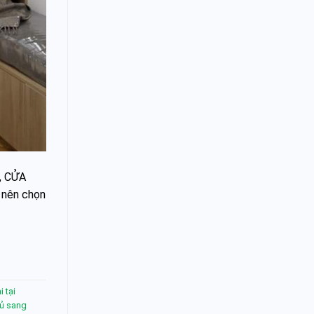
y, CỬA
 nên chọn
 tại
ủ sang