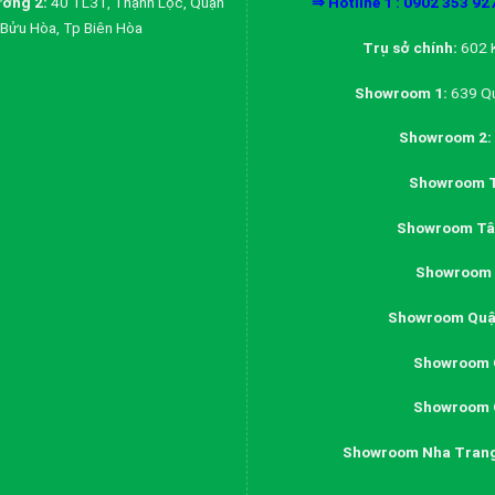
ởng 2:
40 TL31, Thạnh Lộc, Quận
⇒ Hotline 1 : 0902 353 92
Bửu Hòa, Tp Biên Hòa
Trụ sở chính:
602 K
Showroom 1:
639 Qu
Showroom 2:
Showroom T
Showroom Tân
Showroom 
Showroom Quậ
Showroom 
Showroom 
Showroom Nha Tran