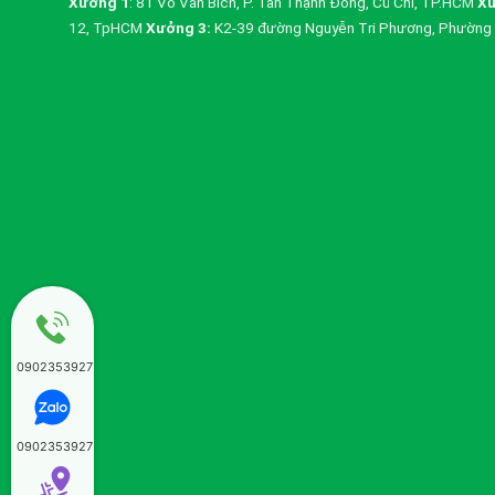
Xưởng 1
: 81 Võ Văn Bích, P. Tân Thạnh Đông, Củ Chi, TP.HCM
Xư
12, TpHCM
Xưởng 3:
K2-39 đường Nguyễn Tri Phương, Phường 
0902353927
0902353927