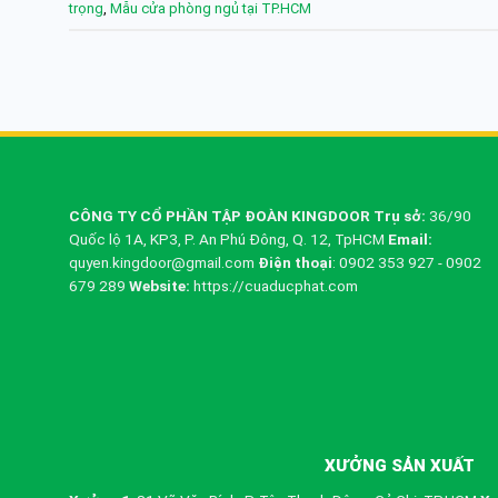
trọng
,
Mẫu cửa phòng ngủ tại TP.HCM
CÔNG TY CỔ PHẦN TẬP ĐOÀN KINGDOOR
Trụ sở:
36/90
Quốc lộ 1A, KP3, P. An Phú Đông, Q. 12, TpHCM
Email:
quyen.kingdoor@gmail.com
Điện thoại
: 0902 353 927 - 0902
679 289
Website:
https://cuaducphat.com
XƯỞNG SẢN XUẤT