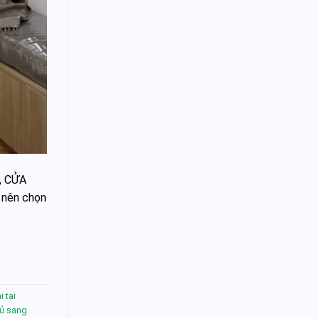
y, CỬA
 nên chọn
 tại
ủ sang