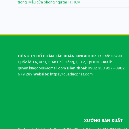
trọng
,
Mẫu cửa phòng ngủ tại TP.HCM
CÔNG TY CỔ PHẦN TẬP ĐOÀN KINGDOOR
Trụ sở:
36/90
Quốc lộ 1A, KP3, P. An Phú Đông, Q. 12, TpHCM
Email:
quyen.kingdoor@gmail.com
Điện thoại
: 0902 353 927 - 0902
679 289
Website:
https://cuaducphat.com
XƯỞNG SẢN XUẤT