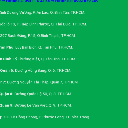
7 ⇒ Hotline 2: 0941 10 33 55 ⇒ Hotline 3: 0902 679 289
inh Dương Vương, P. An Lạc, Q. Bình Tân, TP.HCM.
ốc lộ 13, P. Hiệp Bình Phước, Q. Thủ Đức, TP.HCM.
297 Bạch Đằng, P.15, Q.Bình Thạnh, TP.HCM.
ân Phú:
Lũy Bán Bích, Q. Tân Phú, TP.HCM.
 Bình:
Lý Thường Kiệt, Q. Tân Bình, TP.HCM.
Quận 6:
Đường Hồng Bàng, Q. 6, TP.HCM.
n7:
Đường Nguyễn Thị Thập, Quận 7, TP.HCM.
Quận 8:
Đường Quốc Lộ 50, Q. 8, TP.HCM.
Quận 9:
Đường Lê Văn Việt, Q. 9, TP.HCM.
g:
731 Lê Hồng Phong, P. Phước Long, TP. Nha Trang.