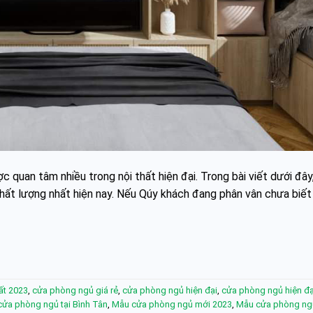
quan tâm nhiều trong nội thất hiện đại. Trong bài viết dưới đâ
hất lượng nhất hiện nay. Nếu Qúy khách đang phân vân chưa biết
ất 2023
,
cửa phòng ngủ giá rẻ
,
cửa phòng ngủ hiện đại
,
cửa phòng ngủ hiện đại
cửa phòng ngủ tại Bình Tân
,
Mẫu cửa phòng ngủ mới 2023
,
Mẫu cửa phòng ng