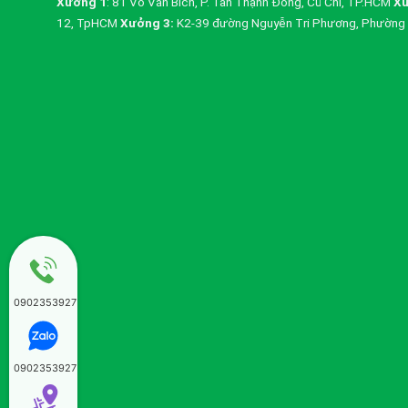
Xưởng 1
: 81 Võ Văn Bích, P. Tân Thạnh Đông, Củ Chi, TP.HCM
Xư
12, TpHCM
Xưởng 3:
K2-39 đường Nguyễn Tri Phương, Phường 
0902353927
0902353927