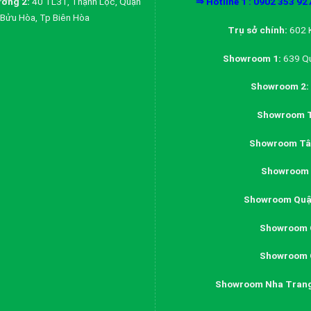
ởng 2:
40 TL31, Thạnh Lộc, Quận
⇒ Hotline 1 : 0902 353 92
Bửu Hòa, Tp Biên Hòa
Trụ sở chính:
602 K
Showroom 1:
639 Qu
Showroom 2:
Showroom T
Showroom Tân
Showroom 
Showroom Quậ
Showroom 
Showroom 
Showroom Nha Tran