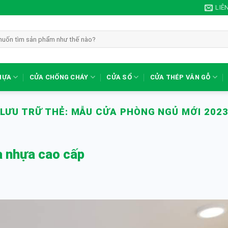
LIÊ
HỰA
CỬA CHỐNG CHÁY
CỬA SỔ
CỬA THÉP VÂN GỖ
LƯU TRỮ THẺ:
MẪU CỬA PHÒNG NGỦ MỚI 202
a nhựa cao cấp