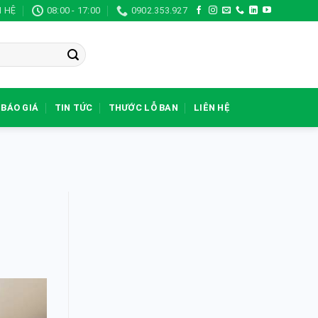
N HỆ
08:00 - 17:00
0902.353.927
BÁO GIÁ
TIN TỨC
THƯỚC LỖ BAN
LIÊN HỆ
3