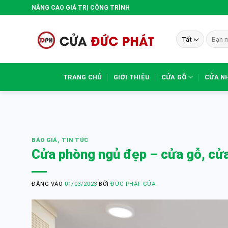
Bỏ
NÂNG CAO GIÁ TRỊ CÔNG TRÌNH
qua
nội
Tìm
dung
kiếm:
TRANG CHỦ
GIỚI THIỆU
CỬA GỖ
CỬA N
BÁO GIÁ
,
TIN TỨC
Cửa phòng ngủ đẹp – cửa gỗ, cử
ĐĂNG VÀO
01/03/2023
BỞI
ĐỨC PHÁT CỬA