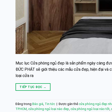
Mục lục Cửa phòng ngủ đẹp là sản phẩm ngày càng được 
ĐỨC PHÁT sẽ giới thiệu các mẫu cửa đẹp, hiện đại và c
loại cửa ra
TIẾP TỤC ĐỌC
→
Đăng trong
Báo giá
,
Tin tức
|
Được gắn thẻ
cửa phòng ngủ đẹp nh
TP.HCM
,
cửa phòng ngủ loại nào đep
,
cửa phòng ngủ loại nào tốt
,