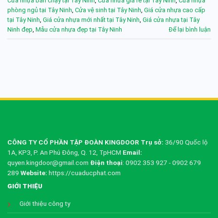
Cửa nhựa bán chạy tại Tây Ninh
,
Cửa nhưa giá rẻ tại Tây Ninh
,
Cửa nhựa
phòng ngủ tại Tây Ninh
,
Cửa vệ sinh tại Tây Ninh
,
Giá cửa nhựa cao cấp
tại Tây Ninh
,
Giá cửa nhựa mới nhất tại Tây Ninh
,
Giá cửa nhựa tại Tây
Ninh đẹp
,
Mẫu cửa nhựa đẹp tại Tây Ninh
Để lại bình luận
CÔNG TY CỔ PHẦN TẬP ĐOÀN KINGDOOR
Trụ sở:
36/90 Quốc lộ
1A, KP3, P. An Phú Đông, Q. 12, TpHCM
Email:
quyen.kingdoor@gmail.com
Điện thoại
: 0902 353 927 - 0902 679
289
Website:
https://cuaducphat.com
GIỚI THIỆU
Giới thiệu công ty