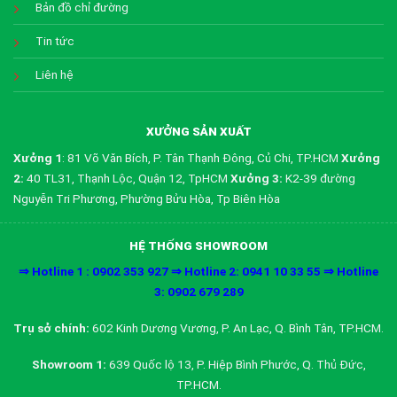
Bản đồ chỉ đường
Tin tức
Liên hệ
XƯỞNG SẢN XUẤT
Xưởng 1
: 81 Võ Văn Bích, P. Tân Thạnh Đông, Củ Chi, TP.HCM
Xưởng
2:
40 TL31, Thạnh Lộc, Quận 12, TpHCM
Xưởng 3:
K2-39 đường
Nguyễn Tri Phương, Phường Bửu Hòa, Tp Biên Hòa
HỆ THỐNG SHOWROOM
⇒ Hotline 1 : 0902 353 927 ⇒ Hotline 2: 0941 10 33 55 ⇒ Hotline
3: 0902 679 289
Trụ sở chính:
602 Kinh Dương Vương, P. An Lạc, Q. Bình Tân, TP.HCM.
Showroom 1:
639 Quốc lộ 13, P. Hiệp Bình Phước, Q. Thủ Đức,
TP.HCM.