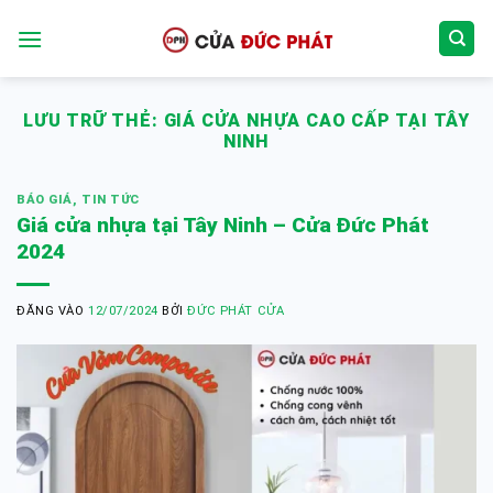
Bỏ
qua
nội
dung
LƯU TRỮ THẺ:
GIÁ CỬA NHỰA CAO CẤP TẠI TÂY
NINH
BÁO GIÁ
,
TIN TỨC
Giá cửa nhựa tại Tây Ninh – Cửa Đức Phát
2024
ĐĂNG VÀO
12/07/2024
BỞI
ĐỨC PHÁT CỬA