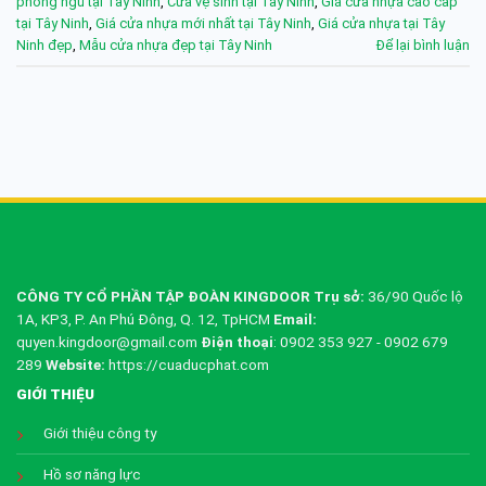
phòng ngủ tại Tây Ninh
,
Cửa vệ sinh tại Tây Ninh
,
Giá cửa nhựa cao cấp
tại Tây Ninh
,
Giá cửa nhựa mới nhất tại Tây Ninh
,
Giá cửa nhựa tại Tây
Ninh đẹp
,
Mẫu cửa nhựa đẹp tại Tây Ninh
Để lại bình luận
CÔNG TY CỔ PHẦN TẬP ĐOÀN KINGDOOR
Trụ sở:
36/90 Quốc lộ
1A, KP3, P. An Phú Đông, Q. 12, TpHCM
Email:
quyen.kingdoor@gmail.com
Điện thoại
: 0902 353 927 - 0902 679
289
Website:
https://cuaducphat.com
GIỚI THIỆU
Giới thiệu công ty
Hồ sơ năng lực