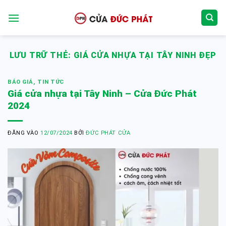
Bỏ
qua
nội
dung
LƯU TRỮ THẺ:
GIÁ CỬA NHỰA TẠI TÂY NINH ĐẸP
BÁO GIÁ
,
TIN TỨC
Giá cửa nhựa tại Tây Ninh – Cửa Đức Phát
2024
ĐĂNG VÀO
12/07/2024
BỞI
ĐỨC PHÁT CỬA