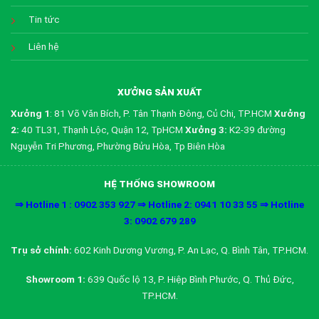
Tin tức
Liên hệ
XƯỞNG SẢN XUẤT
Xưởng 1
: 81 Võ Văn Bích, P. Tân Thạnh Đông, Củ Chi, TP.HCM
Xưởng
2:
40 TL31, Thạnh Lộc, Quận 12, TpHCM
Xưởng 3:
K2-39 đường
Nguyễn Tri Phương, Phường Bửu Hòa, Tp Biên Hòa
HỆ THỐNG SHOWROOM
⇒ Hotline 1 : 0902 353 927 ⇒ Hotline 2: 0941 10 33 55 ⇒ Hotline
3: 0902 679 289
Trụ sở chính:
602 Kinh Dương Vương, P. An Lạc, Q. Bình Tân, TP.HCM.
Showroom 1:
639 Quốc lộ 13, P. Hiệp Bình Phước, Q. Thủ Đức,
TP.HCM.