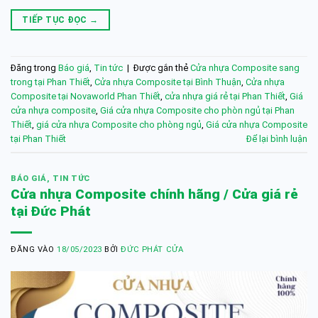
TIẾP TỤC ĐỌC
→
Đăng trong
Báo giá
,
Tin tức
|
Được gắn thẻ
Cửa nhựa Composite sang
trong tại Phan Thiết
,
Cửa nhựa Composite tại Bình Thuận
,
Cửa nhựa
Composite tại Novaworld Phan Thiết
,
cửa nhựa giá rẻ tại Phan Thiết
,
Giá
cửa nhựa composite
,
Giá cửa nhựa Composite cho phòn ngủ tại Phan
Thiết
,
giá cửa nhựa Composite cho phòng ngủ
,
Giá cửa nhựa Composite
tại Phan Thiết
Để lại bình luận
BÁO GIÁ
,
TIN TỨC
Cửa nhựa Composite chính hãng / Cửa giá rẻ
tại Đức Phát
ĐĂNG VÀO
18/05/2023
BỞI
ĐỨC PHÁT CỬA