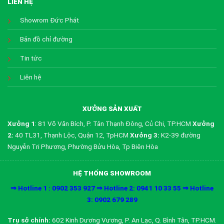
LIÊN HỆ
Showrom Đức Phát
Bản đồ chỉ đường
Tin tức
Liên hệ
XƯỞNG SẢN XUẤT
Xưởng 1
: 81 Võ Văn Bích, P. Tân Thạnh Đông, Củ Chi, TP.HCM
Xưởng
2:
40 TL31, Thạnh Lộc, Quận 12, TpHCM
Xưởng 3:
K2-39 đường
Nguyễn Tri Phương, Phường Bửu Hòa, Tp Biên Hòa
HỆ THỐNG SHOWROOM
⇒ Hotline 1 : 0902 353 927 ⇒ Hotline 2: 0941 10 33 55 ⇒ Hotline
3: 0902 679 289
Trụ sở chính:
602 Kinh Dương Vương, P. An Lạc, Q. Bình Tân, TP.HCM.