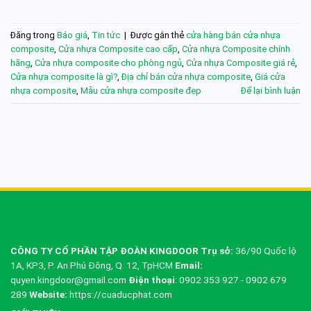
Đăng trong
Báo giá
,
Tin tức
|
Được gắn thẻ
cửa hàng bán cửa nhựa
composite
,
Cửa nhựa Composite cao cấp
,
Cửa nhựa Composite chính
hãng
,
Cửa nhựa composite cho phòng ngủ
,
Cửa nhựa Composite giá rẻ
,
Cửa nhựa composite là gì?
,
Địa chỉ bán cửa nhựa composite
,
Giá cửa
nhựa composite
,
Mẫu cửa nhựa composite đẹp
Để lại bình luận
CÔNG TY CỔ PHẦN TẬP ĐOÀN KINGDOOR
Trụ sở:
36/90 Quốc lộ
1A, KP3, P. An Phú Đông, Q. 12, TpHCM
Email:
quyen.kingdoor@gmail.com
Điện thoại
: 0902 353 927 - 0902 679
289
Website:
https://cuaducphat.com