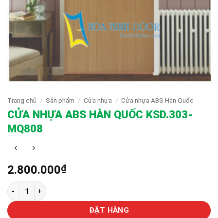
Trang chủ
/
Sản phẩm
/
Cửa nhựa
/
Cửa nhựa ABS Hàn Quốc
CỬA NHỰA ABS HÀN QUỐC KSD.303-
MQ808
2.800.000
₫
CỬA NHỰA ABS HÀN QUỐC KSD.303-MQ808 số lượng
ĐẶT HÀNG