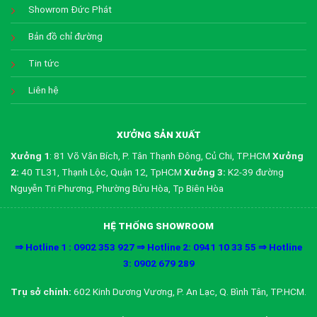
Showrom Đức Phát
Bản đồ chỉ đường
Tin tức
Liên hệ
XƯỞNG SẢN XUẤT
Xưởng 1
: 81 Võ Văn Bích, P. Tân Thạnh Đông, Củ Chi, TP.HCM
Xưởng
2:
40 TL31, Thạnh Lộc, Quận 12, TpHCM
Xưởng 3:
K2-39 đường
Nguyễn Tri Phương, Phường Bửu Hòa, Tp Biên Hòa
HỆ THỐNG SHOWROOM
⇒ Hotline 1 : 0902 353 927 ⇒ Hotline 2: 0941 10 33 55 ⇒ Hotline
3: 0902 679 289
Trụ sở chính:
602 Kinh Dương Vương, P. An Lạc, Q. Bình Tân, TP.HCM.