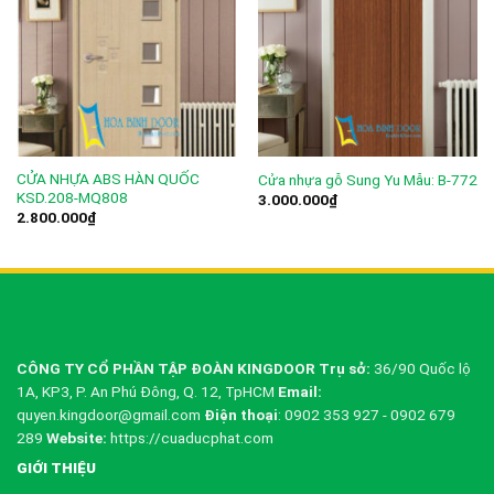
CỬA NHỰA ABS HÀN QUỐC
Cửa nhựa gỗ Sung Yu Mẫu: B-772
KSD.208-MQ808
3.000.000
₫
2.800.000
₫
CÔNG TY CỔ PHẦN TẬP ĐOÀN KINGDOOR
Trụ sở:
36/90 Quốc lộ
1A, KP3, P. An Phú Đông, Q. 12, TpHCM
Email:
quyen.kingdoor@gmail.com
Điện thoại
: 0902 353 927 - 0902 679
289
Website:
https://cuaducphat.com
GIỚI THIỆU